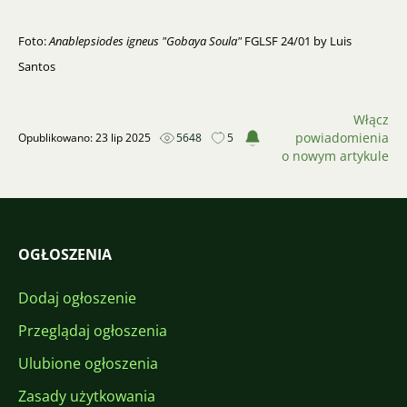
Foto:
Anablepsiodes igneus "Gobaya Soula"
FGLSF 24/01 by Luis
Santos
Włącz
powiadomienia
Opublikowano: 23 lip 2025
5648
5
o nowym artykule
OGŁOSZENIA
Dodaj ogłoszenie
Przeglądaj ogłoszenia
Ulubione ogłoszenia
Zasady użytkowania