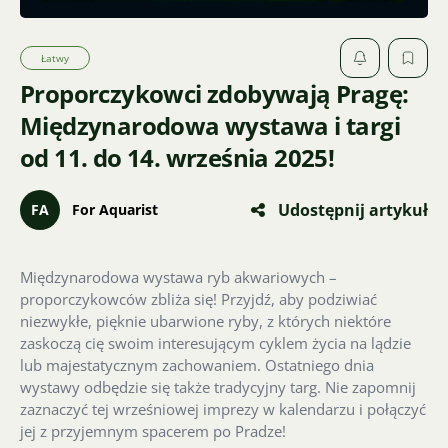
Łatwy
Proporczykowci zdobywają Pragę:
Międzynarodowa wystawa i targi
od 11. do 14. września 2025!
Udostępnij artykuł
FA
For Aquarist
Międzynarodowa wystawa ryb akwariowych –
proporczykowców zbliża się! Przyjdź, aby podziwiać
niezwykłe, pięknie ubarwione ryby, z których niektóre
zaskoczą cię swoim interesującym cyklem życia na lądzie
lub majestatycznym zachowaniem. Ostatniego dnia
wystawy odbędzie się także tradycyjny targ. Nie zapomnij
zaznaczyć tej wrześniowej imprezy w kalendarzu i połączyć
jej z przyjemnym spacerem po Pradze!