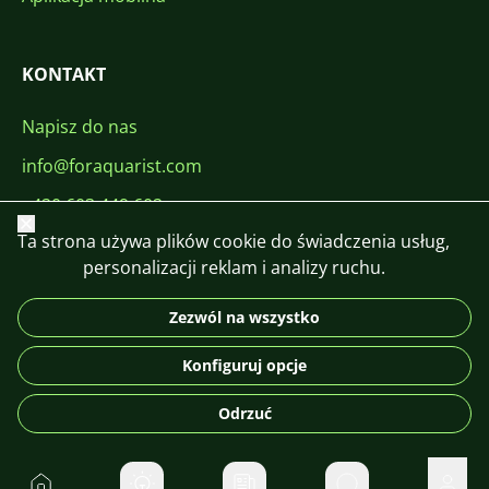
KONTAKT
Napisz do nas
info@foraquarist.com
+420 603 449 602
Zamknij
Ta strona używa plików cookie do świadczenia usług,
personalizacji reklam i analizy ruchu.
Zezwól na wszystko
CS
SK
EN
PL
DE
Konfiguruj opcje
© 2026 For Aquarist
Odrzuć