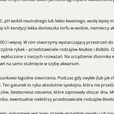
°C, pH wokół neutralnego lub lekko kwaśnego, wodę lepiej mi
 ich kondycji lekka domieszka torfu w wodzie, niemieccy ak
 l i więcej. W nim stworzymy wystarczającą przestrzeń do 
jczyźnie rybek – przedstawiciele rodzajów
Anubias
i
Bolbitis
. 
 są wykluczone z naszych rozważań. Na urządzenie zbiornika 
awet na samo stuknięcie w szybę akwarium.
tosunkowo łagodne stworzenia. Podczas gdy zwykłe (lub jak ch
ne. Ten gatunek to ryba absolutnie spokojna, która nie prze
aczów,
Steatocranus casuarius
, które zajmowały obszar dna. 
ilus
, ewentualnie niektórzy przedstawiciele rodzajów
Benit
teter, pokarmem jest żywy, przede wszystkim owady i ich larwy