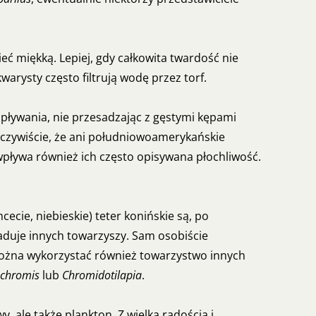
eć miękką. Lepiej, gdy całkowita twardość nie
warysty często filtrują wodę przez torf.
pływania, nie przesadzając z gęstymi kępami
Oczywiście, że ani południowoamerykańskie
wpływa również ich często opisywana płochliwość.
cecie, niebieskie) teter konińskie są, po
śladuje innych towarzyszy. Sam osobiście
Można wykorzystać również towarzystwo innych
ochromis
lub
Chromidotilapia
.
, ale także plankton. Z wielką radością i