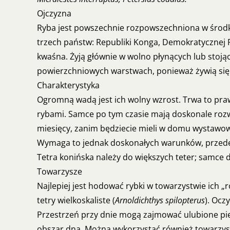
Ojczyzna
Ryba jest powszechnie rozpowszechniona w środko
trzech państw: Republiki Konga, Demokratycznej Re
kwaśna. Żyją głównie w wolno płynących lub stoją
powierzchniowych warstwach, ponieważ żywią się
Charakterystyka
Ogromną wadą jest ich wolny wzrost. Trwa to praw
rybami. Samce po tym czasie mają doskonale rozw
miesięcy, zanim będziecie mieli w domu wystawowe
Wymaga to jednak doskonałych warunków, przede w
Tetra konińska należy do większych teter; samce 
Towarzysze
Najlepiej jest hodować rybki w towarzystwie ich „ro
tetry wielkoskaliste (
Arnoldichthys spilopterus
). Ocz
Przestrzeń przy dnie mogą zajmować ulubione piel
obszar dna. Można wykorzystać również towarzyst