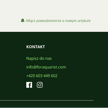
Włącz powiadomienia o nowym artykule
KONTAKT
Napisz do nas
info@foraquarist.com
+420 603 449 602