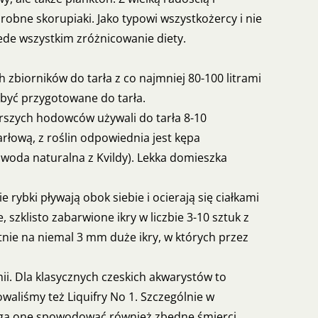
obne skorupiaki. Jako typowi wszystkożercy i nie
ede wszystkim zróżnicowanie diety.
 zbiorników do tarła z co najmniej 80-100 litrami
 być przygotowane do tarła.
arszych hodowców używali do tarła 8-10
łową, z roślin odpowiednia jest kępa
oda naturalna z Kvildy). Lekka domieszka
 rybki pływają obok siebie i ocierają się ciałkami
szklisto zabarwione ikry w liczbie 3-10 sztuk z
tnie na niemal 3 mm duże ikry, w których przez
ii. Dla klasycznych czeskich akwarystów to
owaliśmy też Liquifry No 1. Szczególnie w
Mogą one spowodować również zbędne śmierci