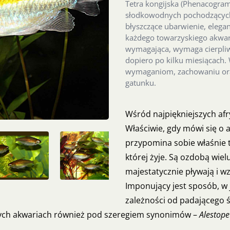
Tetra kongijska (Phenacogram
słodkowodnych pochodzących 
błyszczące ubarwienie, elegan
każdego towarzyskiego akwari
wymagająca, wymaga cierpliwo
dopiero po kilku miesiącach.
wymaganiom, zachowaniu ora
gatunku.
Wśród najpiękniejszych afry
Właściwie, gdy mówi się o 
przypomina sobie właśnie t
której żyje. Są ozdobą wie
majestatycznie pływają i 
Imponujący jest sposób, w 
zależności od padającego św
ych akwariach również pod szeregiem synonimów –
Alestope