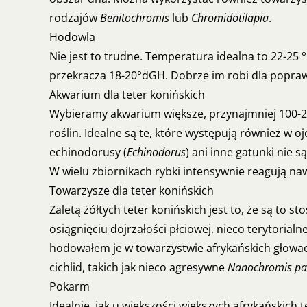
rodzajów
Benitochromis
lub
Chromidotilapia
.
Hodowla
Nie jest to trudne. Temperatura idealna to 22-25 
przekracza 18-20°dGH. Dobrze im robi dla poprawy
Akwarium dla teter konińskich
Wybieramy akwarium większe, przynajmniej 100-200
roślin. Idealne są te, które występują również w o
echinodorusy (
Echinodorus
) ani inne gatunki nie
W wielu zbiornikach rybki intensywnie reagują n
Towarzysze dla teter konińskich
Zaletą żółtych teter konińskich jest to, że są to s
osiągnięciu dojrzałości płciowej, nieco terytorial
hodowałem je w towarzystwie afrykańskich głow
cichlid, takich jak nieco agresywne
Nanochromis par
Pokarm
Idealnie, jak u większości większych afrykańskich 