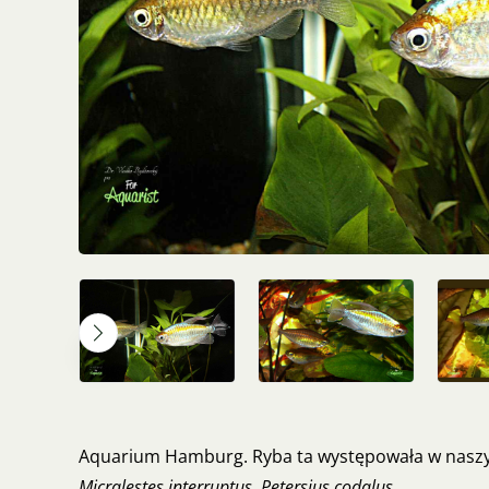
Aquarium Hamburg. Ryba ta występowała w nasz
Micralestes interruptus, Petersius codalus.