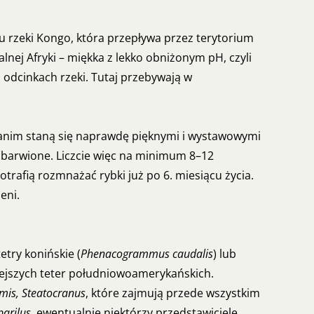
 rzeki Kongo, która przepływa przez terytorium
lnej Afryki – miękka z lekko obniżonym pH, czyli
 odcinkach rzeki. Tutaj przebywają w
 zanim staną się naprawdę pięknymi i wystawowymi
ubarwione. Liczcie więc na minimum 8–12
rafią rozmnażać rybki już po 6. miesiącu życia.
eni.
etry konińskie (
Phenacogrammus caudalis
) lub
iejszych teter południowoamerykańskich.
mis, Steatocranus
, które zajmują przede wszystkim
arilus
, ewentualnie niektórzy przedstawiciele