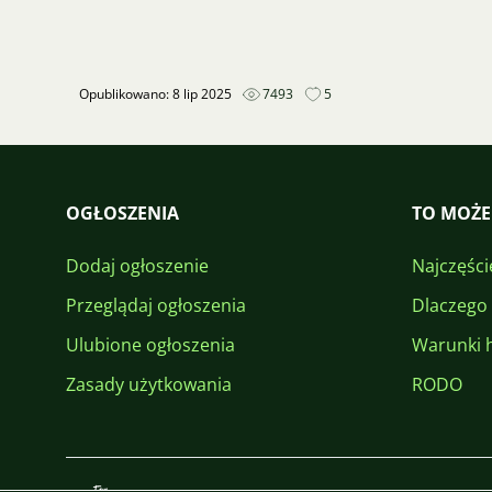
Opublikowano: 8 lip 2025
7493
5
OGŁOSZENIA
TO MOŻE
Dodaj ogłoszenie
Najczęści
Przeglądaj ogłoszenia
Dlaczego
Ulubione ogłoszenia
Warunki 
Zasady użytkowania
RODO