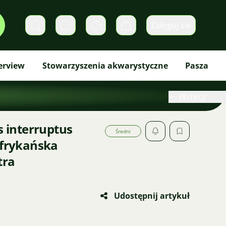
Zaloguj sie
Prywatne wiadomości
Koszyk
erview
Stowarzyszenia akwarystyczne
Pasza
Wstecz
interruptus
Średni
Afrykańska
tra
Udostępnij artykuł