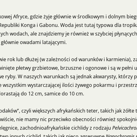
wej Afryce, gdzie żyje głównie w środkowym i dolnym biegu
publiki Konga i Gabonu. Woda jest tutaj typowa dla tropika
cych wodach, ale znajdziemy je również w szybciej płynących
 głównie owadami latającymi.
ie rok lub dłużej (w zależności od warunków i karmienia),
inięte płetwy grzbietowe, brzuszne i ogonowe i są w pełni 
 ryby. W naszych warunkach są jednak akwarysty, którzy pot
szystkim wystarczającej ilości żywego pokarmu i przestrz
dorastają do 12 cm, samice do 10 cm.
daków”, czyli większych afrykańskich teter, takich jak żółte t
ywiście, nie mamy nic przeciwko obecności również spokojn
ęgnice, zachodnioafrykańskie cichlidy z rodzaju
Pelvicachro
wo innych cichlid, takich jak nieco agresywne
Nanochromis p