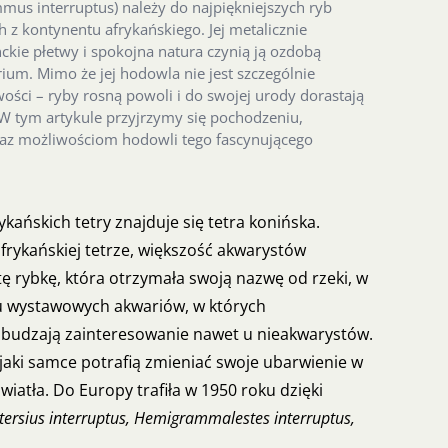
mus interruptus) należy do najpiękniejszych ryb
z kontynentu afrykańskiego. Jej metalicznie
ckie płetwy i spokojna natura czynią ją ozdobą
um. Mimo że jej hodowla nie jest szczególnie
ści – ryby rosną powoli i do swojej urody dorastają
 W tym artykule przyjrzymy się pochodzeniu,
z możliwościom hodowli tego fascynującego
kańskich tetry znajduje się tetra konińska.
afrykańskiej tetrze, większość akwarystów
ę rybkę, która otrzymała swoją nazwę od rzeki, w
lu wystawowych akwariów, w których
wzbudzają zainteresowanie nawet u nieakwarystów.
jaki samce potrafią zmieniać swoje ubarwienie w
iatła. Do Europy trafiła w 1950 roku dzięki
tersius interruptus, Hemigrammalestes interruptus,