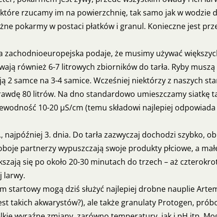
 które rzucamy im na powierzchnię, tak samo jak w wodzie dr
żne pokarmy w postaci płatków i granul. Konieczne jest prz
ura zachodnioeuropejska podaje, że musimy używać większych
ają również 6-7 litrowych zbiorników do tarła. Ryby muszą
ją 2 samce na 3-4 samice. Wcześniej niektórzy z naszych st
awdę 80 litrów. Na dno standardowo umieszczamy siatkę tar
ewodność 10-20 µS/cm (temu składowi najlepiej odpowiada w
najpóźniej 3. dnia. Do tarła zazwyczaj dochodzi szybko, obie
oboje partnerzy wypuszczają swoje produkty płciowe, a małe, 
szają się po około 20-30 minutach do trzech – aż czterokro
 larwy.
m startowy mogą dziś służyć najlepiej drobne nauplie Artem
 jest takich akwarystów?), ale także granulaty Protogen, prób
lkie wyraźne zmiany, zarówno temperatury, jak i pH itp. 