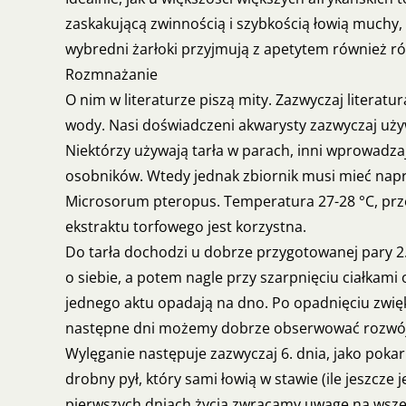
zaskakującą zwinnością i szybkością łowią muchy,
wybredni żarłoki przyjmują z apetytem również ró
Rozmnażanie
O nim w literaturze piszą mity. Zazwyczaj literat
wody. Nasi doświadczeni akwarysty zazwyczaj używ
Niektórzy używają tarła w parach, inni wprowadza
osobników. Wtedy jednak zbiornik musi mieć napr
Microsorum pteropus. Temperatura 27-28 °C, prz
ekstraktu torfowego jest korzystna.
Do tarła dochodzi u dobrze przygotowanej pary 2., 
o siebie, a potem nagle przy szarpnięciu ciałkami 
jednego aktu opadają na dno. Po opadnięciu zwięk
następne dni możemy dobrze obserwować rozwój
Wylęganie następuje zazwyczaj 6. dnia, jako pokar
drobny pył, który sami łowią w stawie (ile jeszcze
pierwszych dniach życia zwracamy uwagę na wsze