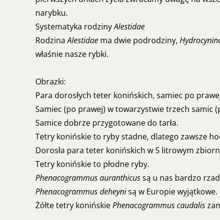
narybku.
Systematyka rodziny
Alestidae
Rodzina
Alestidae
ma dwie podrodziny,
Hydrocynin
właśnie nasze rybki.
Obrazki:
Para dorosłych teter konińskich, samiec po prawej
Samiec (po prawej) w towarzystwie trzech samic (
Samice dobrze przygotowane do tarła.
Tetry konińskie to ryby stadne, dlatego zawsze ho
Dorosła para teter konińskich w 5 litrowym zbiorn
Tetry konińskie to płodne ryby.
Phenacogrammus auranthicus
są u nas bardzo rzad
Phenacogrammus deheyni
są w Europie wyjątkowe.
Żółte tetry konińskie
Phenacogrammus caudalis
zam