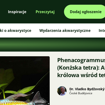
Inspiracje
Przeczytaj
Dodaj ogłoszenie
ki o akwarystyce
Wydarzenia akwarystyczne
Int
Phenacogrammus 
(Konżska tetra): 
królowa wśród te
Dr. Vladko Bydžovský
České Budějovice