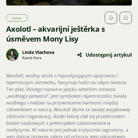
Łatwy
Axolotl – akvarijní ještěrka s
úsměvem Mony Lisy
Linda Vlachova
Udostępnij artykuł
Kutná Hora
Aksolotl, wodny smok o hipnotyzującym spojrzeniu i
tajemniczym uśmiechu, fascynuje ludzi na całym świecie.
Ten płaz, którego nazwa w języku azteckim oznacza
„wodnego potwora”, jest symbolem tajemniczości świata
wodnego i nadziei na przywrócenie harmonii między
człowiekiem a naturą. Aksolotl słynie ze swojej wyjątkowej
zdolności regeneracji, dzięki której stał się przedmiotem
badań naukowych z potencjałem zastosowania w
medycynie. W naturze jest jednak krytycznie zagrożony, a
jego dalsze istnienie zależy od ochrony jego naturalnego