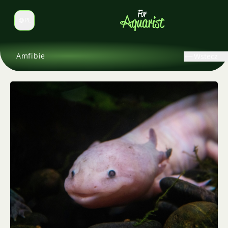
PL
Zmień język
Amfibie
Wstecz