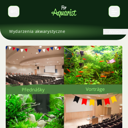
PL
Zmień język
Wydarzenia akwarystyczne
Wstecz