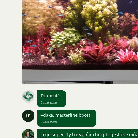
Dokonalé
2 lata temu
Vďaka, masterline boost
IP
2 lata temu
To je super. Ty barvy. Čím hnojíte, jestli se mů