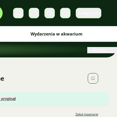
Zaloguj sie
Prywatne wiadomości
Koszyk
Wydarzenia w akwarium
Wstecz
ne
 oryginał
Zgłoś inspirację