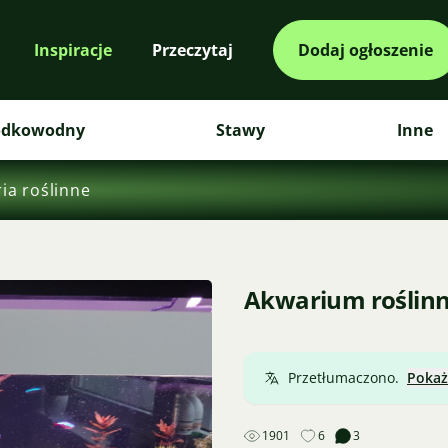
Inspiracje
Przeczytaj
Dodaj ogłoszenie
odkowodny
Stawy
Inne
ia roślinne
Akwarium roślin
Przetłumaczono.
Pokaż
1901
6
3