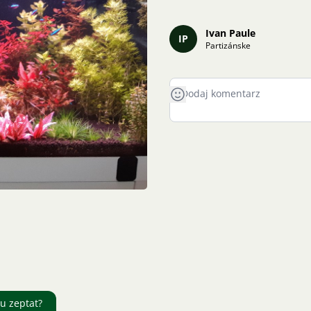
Ivan Paule
IP
Partizánske
žu zeptat?