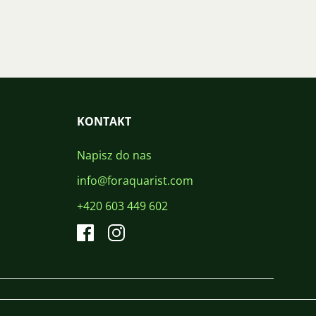
KONTAKT
Napisz do nas
info@foraquarist.com
+420 603 449 602
CS
SK
EN
PL
DE
© 2026 For Aquarist