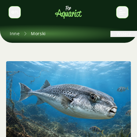
PL
Zmień język
Inne
Morski
Wstecz