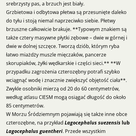
srebrzysty pas, a brzuch jest biały.
Grzbietowa i odbytowa płetwa są przesunięte daleko
do tyłu i stoją niemal naprzeciwko siebie. Płetwy
brzuszne całkowicie brakuje. **Typowym znakiem są
także cztery masywne płytki zębowe – dwie w górnej i
dwie w dolnej szczęce. Tworzą dziób, którym ryba
łatwo miażdży muszle mięczaków, pancerze
skorupiaków, żyłki wędkarskie i części sieci.** **W
przypadku zagrożenia czterozębny potrafi szybko
wciągnąć wodę i znacznie zwiększyć objętość ciała**.
Zwykle osobniki mierzą od 20 do 60 centymetrów,
według atlasu CIESM mogą osiągać długość do około
85 centymetrów.
W Morzu Śródziemnym pojawiają się także inne obce
czterozębne, na przykład
Lagocephalus suezensis
lub
Lagocephalus guentheri
. Przede wszystkim