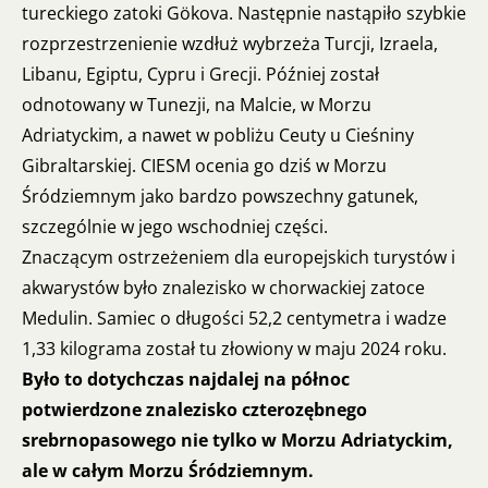
tureckiego zatoki Gökova. Następnie nastąpiło szybkie
rozprzestrzenienie wzdłuż wybrzeża Turcji, Izraela,
Libanu, Egiptu, Cypru i Grecji. Później został
odnotowany w Tunezji, na Malcie, w Morzu
Adriatyckim, a nawet w pobliżu Ceuty u Cieśniny
Gibraltarskiej. CIESM ocenia go dziś w Morzu
Śródziemnym jako bardzo powszechny gatunek,
szczególnie w jego wschodniej części.
Znaczącym ostrzeżeniem dla europejskich turystów i
akwarystów było znalezisko w chorwackiej zatoce
Medulin. Samiec o długości 52,2 centymetra i wadze
1,33 kilograma został tu złowiony w maju 2024 roku.
Było to dotychczas najdalej na północ
potwierdzone znalezisko czterozębnego
srebrnopasowego nie tylko w Morzu Adriatyckim,
ale w całym Morzu Śródziemnym.