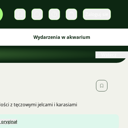
Zaloguj sie
Prywatne wiadomości
Koszyk
Wydarzenia w akwarium
Wstecz
ści z tęczowymi jelcami i karasiami
 oryginał