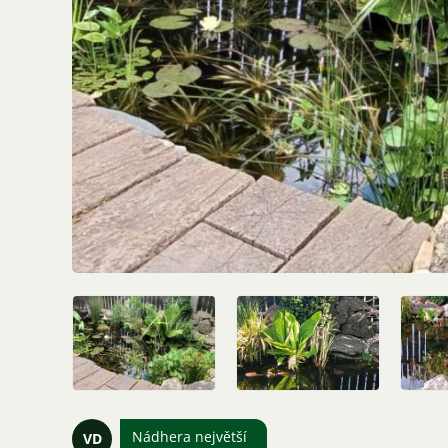
Nádhera největší
VD