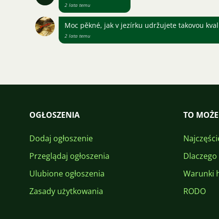
2 lata temu
Moc pěkné, jak v jezírku udržujete takovou kval
2 lata temu
OGŁOSZENIA
TO MOŻE
Dodaj ogłoszenie
Najczęści
Przeglądaj ogłoszenia
Dlaczego
Ulubione ogłoszenia
Warunki 
Zasady użytkowania
RODO