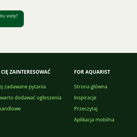
itu vody?
 CIĘ ZAINTERESOWAĆ
FOR AQUARIST
ej zadawane pytania
Strona główna
 warto dodawać ogłoszenia
Inspiracje
handlowe
Przeczytaj
Aplikacja mobilna