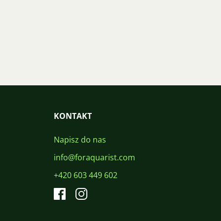
KONTAKT
Napisz do nas
info@foraquarist.com
+420 603 449 602