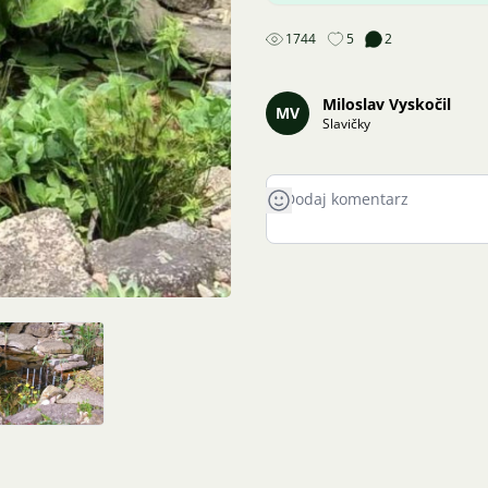
1744
5
2
Miloslav Vyskočil
MV
Slavičky