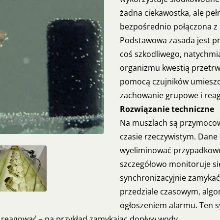
żadna ciekawostka, ale pe
bezpośrednio połączona z
Podstawowa zasada jest pros
coś szkodliwego, natychmia
organizmu kwestią przetrw
pomocą czujników umieszc
zachowanie grupowe i reag
Rozwiązanie techniczne
Na muszlach są przymocowa
czasie rzeczywistym. Dane s
wyeliminować przypadkowe
szczegółowo monitoruje się
synchronizacyjnie zamykać
przedziale czasowym, algor
ogłoszeniem alarmu. Ten s
reagować – na przykład zamykając dopływ wody.