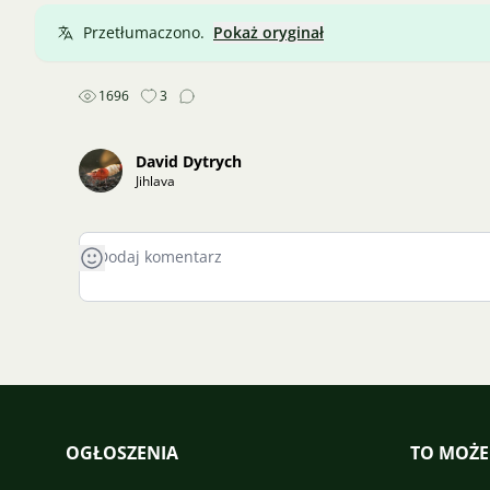
Przetłumaczono.
Pokaż oryginał
1696
3
David Dytrych
Jihlava
OGŁOSZENIA
TO MOŻE