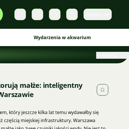
Zaloguj sie
Prywatne wiadomości
Koszyk
Wydarzenia w akwarium
Wstecz
rują małże: inteligentny
 Warszawie
em, który jeszcze kilka lat temu wydawałby się
 częścią miejskiej infrastruktury. Warszawa
ałże jako żywe czujniki jakości wody. Nie jest to