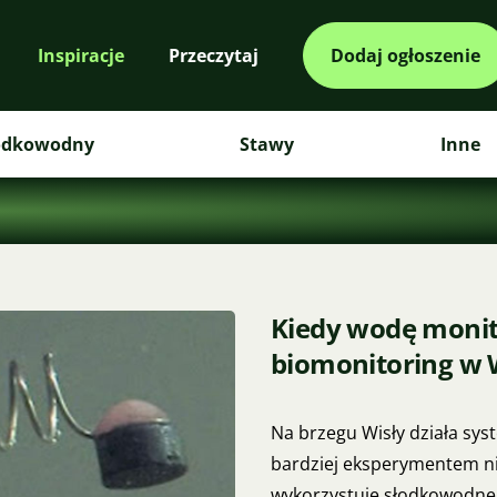
Inspiracje
Przeczytaj
Dodaj ogłoszenie
odkowodny
Stawy
Inne
Kiedy wodę monito
biomonitoring w
Na brzegu Wisły działa syst
bardziej eksperymentem niż
wykorzystuje słodkowodne m