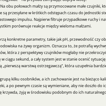
. Na obu połowach małży są przymocowane małe czujniki, kt
ne są przesyłane w krótkich odstępach czasu do jednostki ste
astowego impulsu. Najpierw filtruje przypadkowe ruchy i 
zystkim porównuje reakcje między wieloma małżami.
erzą konkretne parametry, takie jak pH, przewodność czy o
rodowiska na żywy organizm. Oznacza to, że potrafią wychwy
ów, która z perspektywy czujników mogłaby nie przekroczyć
w ciągu sekund, a cały system jest w stanie ocenić sytuację
ą „pierwszą warstwą ostrzegawczą”, która uzupełnia bardzie
 grupą kilku osobników, a ich zachowanie jest na bieżąco 
zeki, a po pewnym czasie są wymieniane, aby nie doszło do i
się krzywda, żyją w środowisku podobnym do ich naturalnego