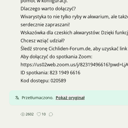
pomoc w konfiguracji.
Dlaczego warto dołączyć?
Wivarystyka to nie tylko ryby w akwarium, ale takż
serdecznie zapraszani!
Wskazówka dla czeskich akwarystów: Dzięki funkcj
Chcesz wziąć udział?
Śledź stronę Cichliden-Forum.de, aby uzyskać li
Aby dołączyć do spotkania Zoom:
https://us02web.zoom.us/j/82319496616?pwd=L
ID spotkania: 823 1949 6616
Kod dostępu: 020589
Przetłumaczono.
Pokaż oryginał
2602
10