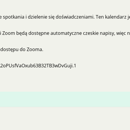
e spotkania i dzielenie się doświadczeniami. Ten kalendarz 
i Zoom będą dostępne automatyczne czeskie napisy, więc ni
nk dostępu do Zooma.
jA2oPUsfVaOxub63B32TB3wDvGuji.1