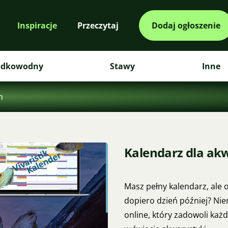
Inspiracje
Przeczytaj
Dodaj ogłoszenie
odkowodny
Stawy
Inne
m
Kalendarz dla ak
Masz pełny kalendarz, ale o
dopiero dzień później? Nie
online, który zadowoli każ