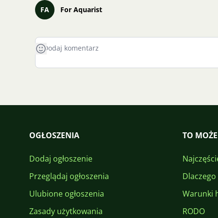
FA
For Aquarist
OGŁOSZENIA
TO MOŻE
Dodaj ogłoszenie
Najczęści
Przeglądaj ogłoszenia
Dlaczego
Ulubione ogłoszenia
Warunki 
Zasady użytkowania
RODO