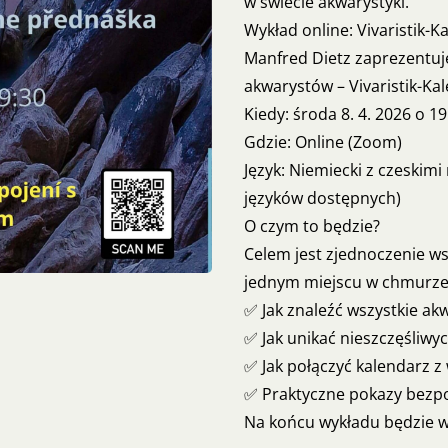
w świecie akwarystyki.
Wykład online: Vivaristik-K
Manfred Dietz zaprezentuje
akwarystów – Vivaristik-Ka
Kiedy: środa 8. 4. 2026 o 19
Gdzie: Online (Zoom)
Język: Niemiecki z czeskim
języków dostępnych)
O czym to będzie?
Celem jest zjednoczenie ws
jednym miejscu w chmurze.
✅ Jak znaleźć wszystkie ak
✅ Jak unikać nieszczęśliwyc
✅ Jak połączyć kalendarz z
✅ Praktyczne pokazy bezpoś
Na końcu wykładu będzie w