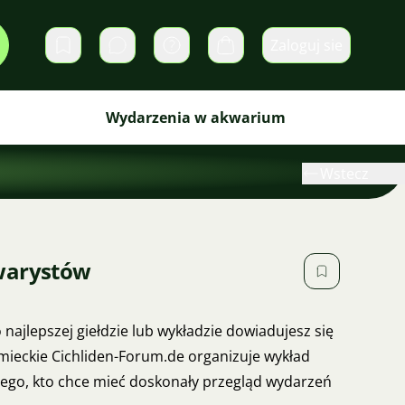
Zaloguj sie
Prywatne wiadomości
Koszyk
Wydarzenia w akwarium
Wstecz
warystów
 najlepszej giełdzie lub wykładzie dowiadujesz się
mieckie Cichliden-Forum.de organizuje wykład
dego, kto chce mieć doskonały przegląd wydarzeń