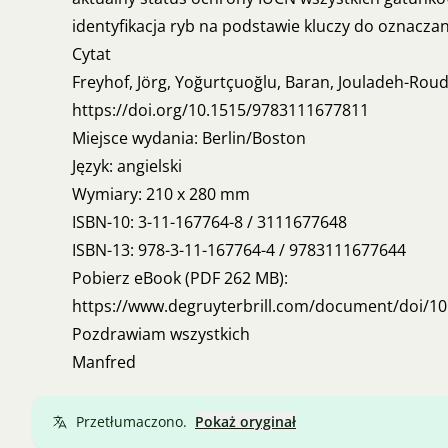
identyfikacja ryb na podstawie kluczy do oznacza
Cytat
Freyhof, Jörg, Yoğurtçuoğlu, Baran, Jouladeh-Roud
https://doi.org/10.1515/9783111677811
Miejsce wydania: Berlin/Boston
Język: angielski
Wymiary: 210 x 280 mm
ISBN-10: 3-11-167764-8 / 3111677648
ISBN-13: 978-3-11-167764-4 / 9783111677644
Pobierz eBook (PDF 262 MB):
https://www.degruyterbrill.com/document/doi/1
Pozdrawiam wszystkich
Manfred
Przetłumaczono.
Pokaż oryginał