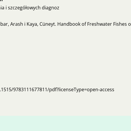
nia i szczegółowych diagnoz
bar, Arash i Kaya, Cüneyt. Handbook of Freshwater Fishes o
0.1515/9783111677811/pdf?licenseType=open-access