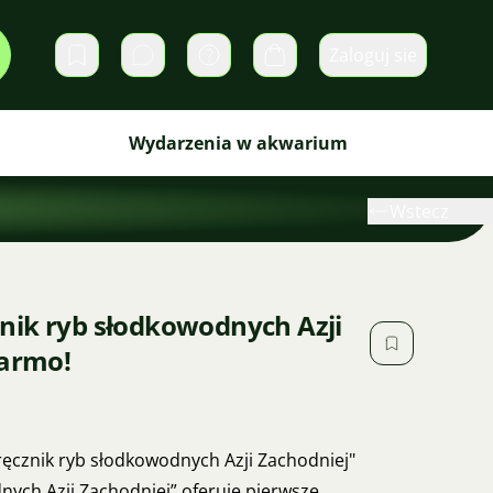
Zaloguj sie
Prywatne wiadomości
Koszyk
Wydarzenia w akwarium
Wstecz
nik ryb słodkowodnych Azji
darmo!
ręcznik ryb słodkowodnych Azji Zachodniej"
ych Azji Zachodniej” oferuje pierwsze