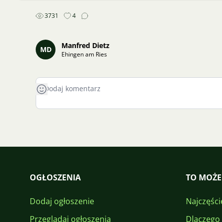
3731
4
Manfred Dietz
MD
Ehingen am Ries
OGŁOSZENIA
TO MOŻE
Dodaj ogłoszenie
Najczęści
Przeglądaj ogłoszenia
Dlaczego