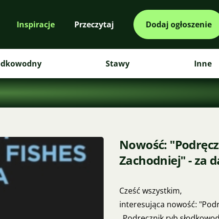
Inspiracje
Przeczytaj
Dodaj ogłoszenie
odkowodny
Stawy
Inne
Nowość: "Podręcz
Zachodniej" - za 
Cześć wszystkim,
interesująca nowość: "Pod
„Podręcznik ryb słodkowodn