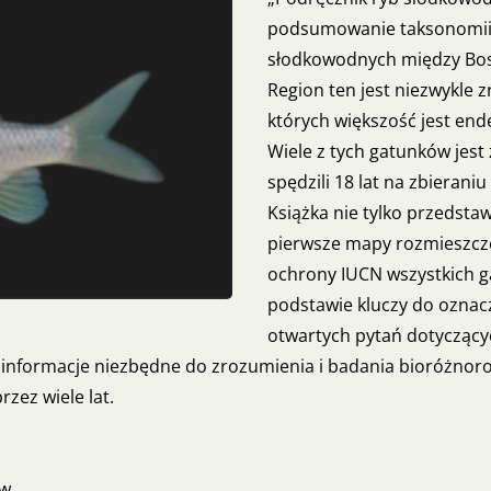
podsumowanie taksonomii, r
słodkowodnych między Bos
Region ten jest niezwykle 
których większość jest en
Wiele z tych gatunków jest
spędzili 18 lat na zbierani
Książka nie tylko przedsta
pierwsze mapy rozmieszczen
ochrony IUCN wszystkich ga
podstawie kluczy do oznacz
otwartych pytań dotyczącyc
e informacje niezbędne do zrozumienia i badania bioróżnorod
rzez wiele lat.
ów