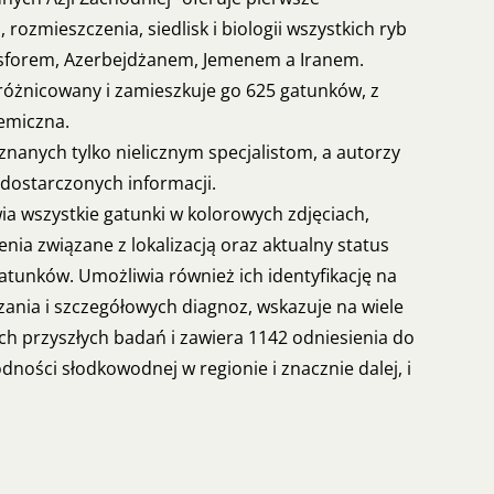
ozmieszczenia, siedlisk i biologii wszystkich ryb
forem, Azerbejdżanem, Jemenem a Iranem.
zróżnicowany i zamieszkuje go 625 gatunków, z
demiczna.
 znanych tylko nielicznym specjalistom, a autorzy
u dostarczonych informacji.
wia wszystkie gatunki w kolorowych zdjęciach,
ia związane z lokalizacją oraz aktualny status
tunków. Umożliwia również ich identyfikację na
ania i szczegółowych diagnoz, wskazuje na wiele
h przyszłych badań i zawiera 1142 odniesienia do
ności słodkowodnej w regionie i znacznie dalej, i