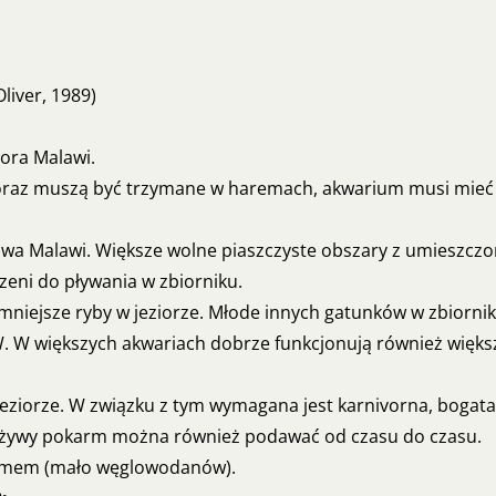
iver, 1989)
iora Malawi.
 oraz muszą być trzymane w haremach, akwarium musi mieć m
iowa Malawi. Większe wolne piaszczyste obszary z umieszcz
eni do pływania w zbiorniku.
ą mniejsze ryby w jeziorze. Młode innych gatunków w zbiorni
. W większych akwariach dobrze funkcjonują również większ
jeziorze. W związku z tym wymagana jest karnivorna, bogata 
 i żywy pokarm można również podawać od czasu do czasu.
karmem (mało węglowodanów).