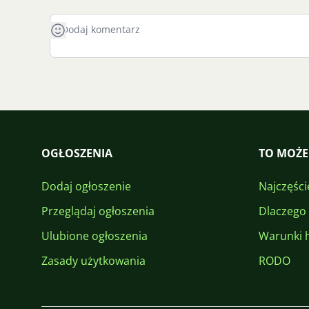
OGŁOSZENIA
TO MOŻE
Dodaj ogłoszenie
Najczęści
Przeglądaj ogłoszenia
Dlaczego
Ulubione ogłoszenia
Warunki 
Zasady użytkowania
RODO