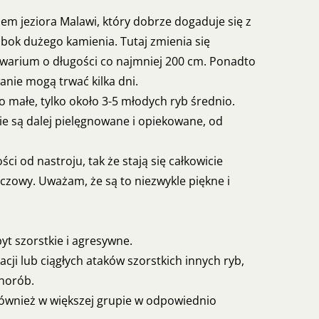
m jeziora Malawi, który dobrze dogaduje się z
obok dużego kamienia. Tutaj zmienia się
kwarium o długości co najmniej 200 cm. Ponadto
anie mogą trwać kilka dni.
o małe, tylko około 3-5 młodych ryb średnio.
ie są dalej pielęgnowane i opiekowane, od
i od nastroju, tak że stają się całkowicie
zowy. Uważam, że są to niezwykle piękne i
yt szorstkie i agresywne.
cji lub ciągłych ataków szorstkich innych ryb,
chorób.
ównież w większej grupie w odpowiednio