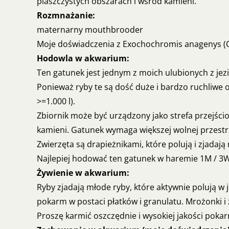
piaszczystych obszarach i wśród kamieni.
Rozmnażanie:
maternarny mouthbrooder
Moje doświadczenia z Exochochromis anagenys (Ol
Hodowla w akwarium:
Ten gatunek jest jednym z moich ulubionych z jez
Ponieważ ryby te są dość duże i bardzo ruchliwe
>=1.000 l).
Zbiornik może być urządzony jako strefa przejśc
kamieni. Gatunek wymaga większej wolnej przestrz
Zwierzęta są drapieżnikami, które polują i zjadaj
Najlepiej hodować ten gatunek w haremie 1M / 3W
Żywienie w akwarium:
Ryby zjadają młode ryby, które aktywnie polują w 
pokarm w postaci płatków i granulatu. Mrożonki
Proszę karmić oszczędnie i wysokiej jakości po