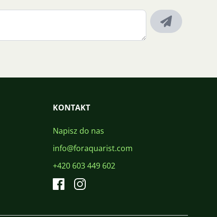
KONTAKT
Napisz do nas
info@foraquarist.com
+420 603 449 602