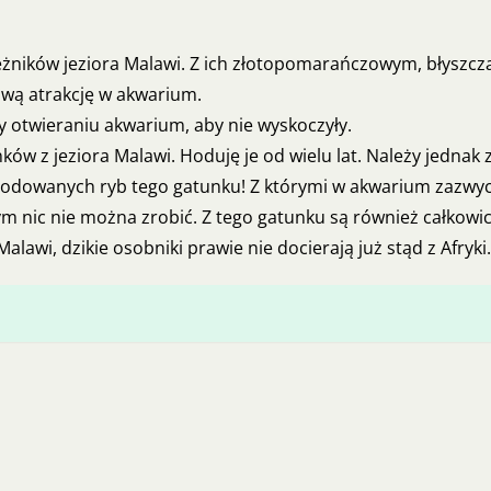
eżników jeziora Malawi. Z ich złotopomarańczowym, błyszc
wą atrakcję w akwarium.
 otwieraniu akwarium, aby nie wyskoczyły.
nków z jeziora Malawi. Hoduję je od wielu lat. Należy jednak
e hodowanych ryb tego gatunku! Z którymi w akwarium zazwyc
ym nic nie można zrobić. Z tego gatunku są również całkowic
lawi, dzikie osobniki prawie nie docierają już stąd z Afryki.