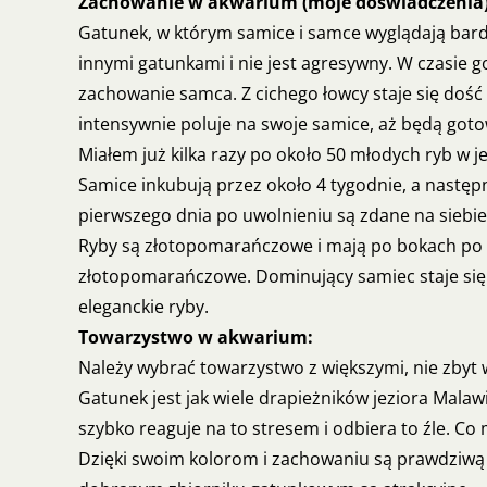
Zachowanie w akwarium (moje doświadczenia)
Gatunek, w którym samice i samce wyglądają bard
innymi gatunkami i nie jest agresywny. W czasie 
zachowanie samca. Z cichego łowcy staje się doś
intensywnie poluje na swoje samice, aż będą gotow
Miałem już kilka razy po około 50 młodych ryb w j
Samice inkubują przez około 4 tygodnie, a następ
pierwszego dnia po uwolnieniu są zdane na siebie
Ryby są złotopomarańczowe i mają po bokach po trz
złotopomarańczowe. Dominujący samiec staje się 
eleganckie ryby.
Towarzystwo w akwarium:
Należy wybrać towarzystwo z większymi, nie zbyt w
Gatunek jest jak wiele drapieżników jeziora Malaw
szybko reaguje na to stresem i odbiera to źle. Co 
Dzięki swoim kolorom i zachowaniu są prawdziwą