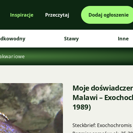
Inspiracje
Przeczytaj
Dodaj ogłoszenie
odkowodny
Stawy
Inne
akwariowe
Moje doświadczeni
Malawi – Exochoc
1989)
Steckbrief: Exochochromis 