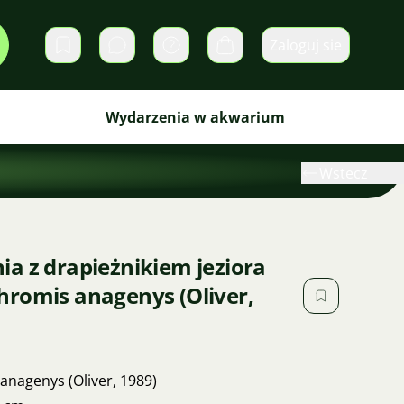
Zaloguj sie
Prywatne wiadomości
Koszyk
Wydarzenia w akwarium
Wstecz
a z drapieżnikiem jeziora
hromis anagenys (Oliver,
anagenys (Oliver, 1989)