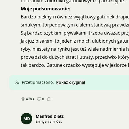
dobranym zbiorniku gatunkowym są atrakcyjne.
Moje podsumowanie:
Bardzo piękny i również wyjątkowy gatunek drapi
smukłym, torpedowatym ciałem stanowią prawdzi
Są bardzo szybkimi pływakami, trzeba uważać przy
Jak już pisałem, to jeden z moich ulubionych gatu
ryby, niestety na rynku jest też wiele nadmierni
prowadzi do dużych strat i utraty, przeciwko któr
tak bardzo. Gatunek rzadko występuje w jeziorze Ma
Przetłumaczono.
Pokaż oryginał
4783
8
Manfred Dietz
MD
Ehingen am Ries