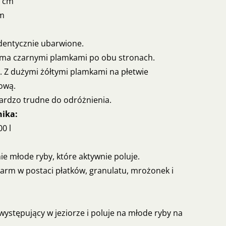
0 cm
cm
identycznie ubarwione.
ma czarnymi plamkami po obu stronach.
. Z dużymi żółtymi plamkami na płetwie
ową.
ardzo trudne do odróżnienia.
nika:
00 l
ie młode ryby, które aktywnie poluje.
rm w postaci płatków, granulatu, mrożonek i
ystępujący w jeziorze i poluje na młode ryby na