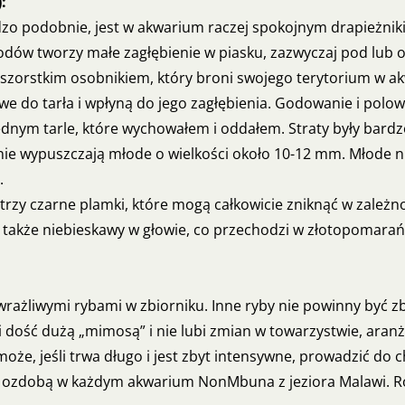
:
zo podobnie, jest w akwarium raczej spokojnym drapieżnikie
godów tworzy małe zagłębienie w piasku, zazwyczaj pod lub 
ć szorstkim osobnikiem, który broni swojego terytorium w a
e do tarła i wpłyną do jego zagłębienia. Godowanie i polow
ednym tarle, które wychowałem i oddałem. Straty były bardz
nie wypuszczają młode o wielkości około 10-12 mm. Młode n
.
y czarne plamki, które mogą całkowicie zniknąć w zależnośc
także niebieskawy w głowie, co przechodzi w złotopomarańc
rażliwymi rybami w zbiorniku. Inne ryby nie powinny być zb
i dość dużą „mimosą” i nie lubi zmian w towarzystwie, aranża
może, jeśli trwa długo i jest zbyt intensywne, prowadzić do 
 ozdobą w każdym akwarium NonMbuna z jeziora Malawi. R