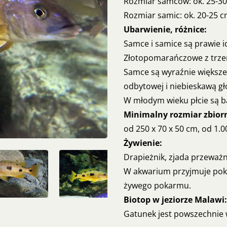
Rozmiar samców: ok. 25-3
Rozmiar samic: ok. 20-25 
Ubarwienie, różnice:
Samce i samice są prawie 
Złotopomarańczowe z trze
Samce są wyraźnie większe
odbytowej i niebieskawą gł
W młodym wieku płcie są b
Minimalny rozmiar zbior
od 250 x 70 x 50 cm, od 1.0
Żywienie:
Drapieżnik, zjada przeważn
W akwarium przyjmuje poka
żywego pokarmu.
Biotop w jeziorze Malawi:
Gatunek jest powszechnie w