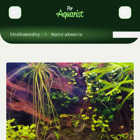
PL
Zmień język
Słodkowodny
Nano akwaria
Wstecz