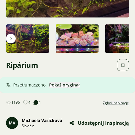
Ripárium
Przetłumaczono.
Pokaż oryginał
1196
4
1
Zgłoś inspirację
Michaela Vašíčková
Udostępnij inspiracją
MV
Slavičín