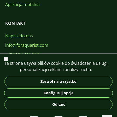
Aplikacja mobilna
KONTAKT
Napisz do nas
info@foraquarist.com
+420 603 449 602
Zamknij
Ta strona używa plików cookie do świadczenia usług,
personalizacji reklam i analizy ruchu.
Zezwól na wszystko
CS
SK
EN
PL
DE
Konfiguruj opcje
© 2026 For Aquarist
Odrzuć