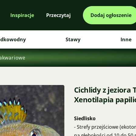
Inspiracje
Przeczytaj
Dodaj ogłoszenie
odkowodny
Stawy
Inne
akwariowe
Cichlidy z jeziora
Xenotilapia papil
Siedlisko
- Strefy przejściowe (ekot
na głębokości od 10 do 50