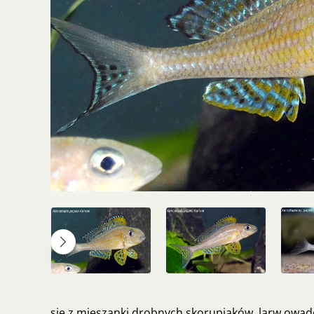
się z mieszanki drobnych skorupiaków, larw owad