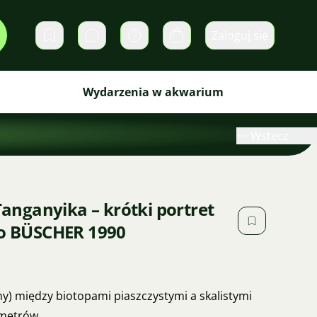
Zaloguj sie
Prywatne wiadomości
Koszyk
Wydarzenia w akwarium
Wstecz
 Tanganyika – krótki portret
io BÜSCHER 1990
ony) między biotopami piaszczystymi a skalistymi
 metrów.