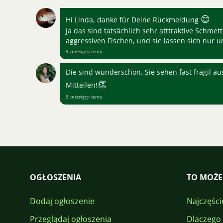
😊
Hi Linda, danke für Deine Rückmeldung
Ja das sind tatsächlich sehr atttraktive Schmet
aggressiven Fischen, und sie lassen sich nur 
9 miesięcy temu
Die sind wunderschön. Sie sehen fast fragil au
👏
Mitteilen!
9 miesięcy temu
OGŁOSZENIA
TO MOŻE
Dodaj ogłoszenie
Najczęści
Przeglądaj ogłoszenia
Dlaczego