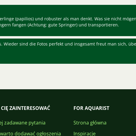
terlinge (papilios) und robuster als man denkt. Was sie nicht mögen
ungern fangen (Achtung: gute Springer) und transportieren.
s. Wieder sind die Fotos perfekt und insgesamt freut man sich, übe
 CIĘ ZAINTERESOWAĆ
FOR AQUARIST
ej zadawane pytania
Strona główna
 warto dodawać ogłoszenia
Inspiracje