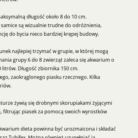
aksymalną długość około 8 do 10 cm.
samice są wizualnie trudne do odróżnienia,
cję do bycia nieco bardziej krępej budowy.
nek najlepiej trzymać w grupie, w której mogą
mania grupy 6 do 8 zwierząt zaleca się akwarium o
litrów. Długość zbiornika 150 cm.
go, zaokrąglonego piasku rzecznego. Kilka
riów.
turze żywią się drobnymi skorupiakami żyjącymi
ą, filtrując piasek za pomocą swoich wyrostków
warium dieta powinna być urozmaicona i składać
az Tubifex. Można również uzupełniać ją