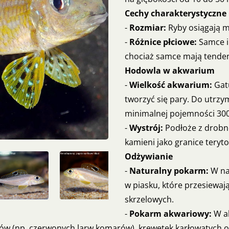
Cechy charakterystyczne
-
Rozmiar:
Ryby osiągają m
-
Różnice płciowe:
Samce i 
chociaż samce mają tenden
Hodowla w akwarium
-
Wielkość akwarium:
Gatu
tworzyć się pary. Do utrzy
minimalnej pojemności 300 
-
Wystrój:
Podłoże z drobne
kamieni jako granice teryto
Odżywianie
-
Naturalny pokarm:
W na
w piasku, które przesiewaj
skrzelowych.
-
Pokarm akwariowy:
W ak
ów (np. czerwonych larw komarów), krewetek karłowatych or