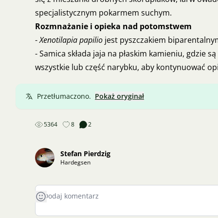
specjalistycznym pokarmem suchym.
Rozmnażanie i opieka nad potomstwem
-
Xenotilapia papilio
jest pyszczakiem biparentalnym
- Samica składa jaja na płaskim kamieniu, gdzie s
wszystkie lub część narybku, aby kontynuować op
Przetłumaczono.
Pokaż oryginał
5364
8
2
Stefan Pierdzig
Hardegsen