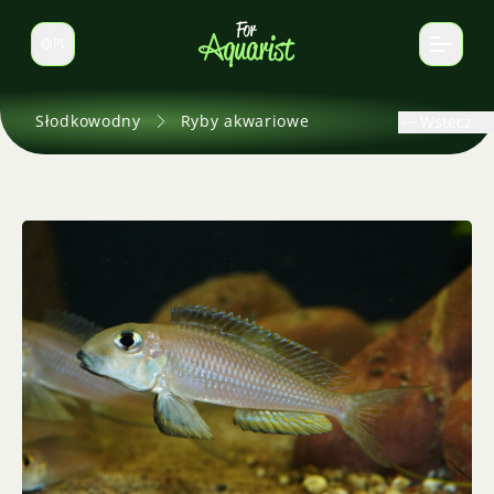
PL
Zmień język
Słodkowodny
Ryby akwariowe
Wstecz