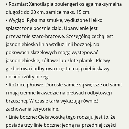
• Rozmiar: Xenotilapia boulengeri osiąga maksymalną
długość do 20 cm, samice maks. 15 cm.
• Wygląd: Ryba ma smukłe, wydłużone i lekko
spłaszczone bocznie ciało. Ubarwienie jest
przeważnie szaro-brązowe. Szczególną cechą jest
jasnoniebieska linia wzdłuż linii bocznej. Na
pokrywach skrzelowych mogą występować
jasnoniebieskie, żółtawe lub złote plamki. Płetwy
grzbietowa i odbytowa często mają niebieskawy
odcień i żółty brzeg.
• Różnice płciowe: Dorosłe samce są większe od samic
i mają ciemne krawędzie na płetwach odbytowej i
brzusznej. W czasie tarła wykazują również
zachowania terytorialne.
• Linie boczne: Ciekawostką tego rodzaju jest to, że
posiada trzy linie boczne: jedną na przedniej części