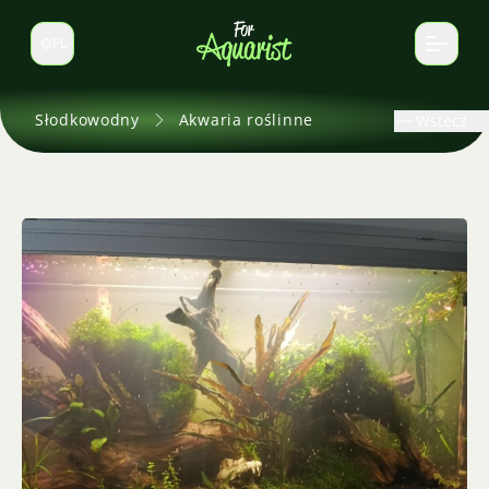
PL
Zmień język
Słodkowodny
Akwaria roślinne
Wstecz