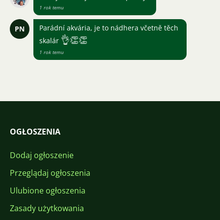
1 rok temu
Parádní akvária, je to nádhera včetně těch
PN
👌
👏
👏
skalár
1 rok temu
OGŁOSZENIA
Dodaj ogłoszenie
Przeglądaj ogłoszenia
Ulubione ogłoszenia
Zasady użytkowania