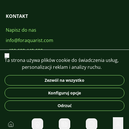
KONTAKT
Napisz do nas
info@foraquarist.com
+420 603 449 602
Zamknij
Ta strona używa plików cookie do świadczenia usług,
personalizacji reklam i analizy ruchu.
Zezwól na wszystko
CS
SK
EN
PL
DE
Konfiguruj opcje
© 2026 For Aquarist
Odrzuć
Do domu
Prywatne wiadom
Użyt