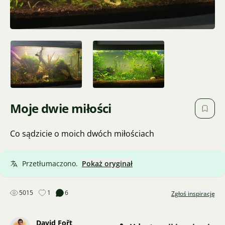
Moje dwie miłości
Co sądzicie o moich dwóch miłościach
Przetłumaczono.
Pokaż oryginał
5015
1
6
Zgłoś inspirację
David Fořt