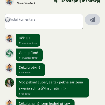
Udostępnij inspiracją
Nové Strašecí
Děkuju
11 miesięcy temu
Velmi pěkné
11 miesięcy temu
Děkuju pěkně
1 rok temu
Moc pěkné! Super, že tak pěkně zařízená
👍
✨
akvária sdílíte
Inspirativní
1 rok temu
Děkuju,na ně jsem hodně přísný