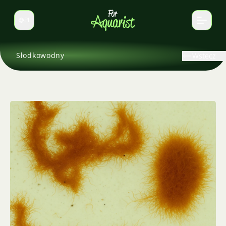
PL
Zmień język
Słodkowodny
Wstecz