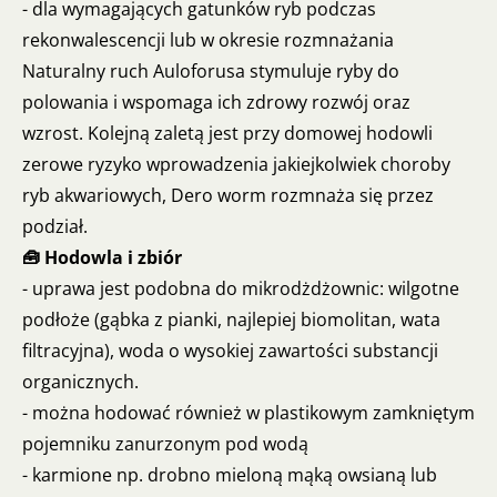
- dla wymagających gatunków ryb podczas
rekonwalescencji lub w okresie rozmnażania
Naturalny ruch Auloforusa stymuluje ryby do
polowania i wspomaga ich zdrowy rozwój oraz
wzrost. Kolejną zaletą jest przy domowej hodowli
zerowe ryzyko wprowadzenia jakiejkolwiek choroby
ryb akwariowych, Dero worm rozmnaża się przez
podział.
🧰 Hodowla i zbiór
- uprawa jest podobna do mikrodżdżownic: wilgotne
podłoże (gąbka z pianki, najlepiej biomolitan, wata
filtracyjna), woda o wysokiej zawartości substancji
organicznych.
- można hodować również w plastikowym zamkniętym
pojemniku zanurzonym pod wodą
- karmione np. drobno mieloną mąką owsianą lub