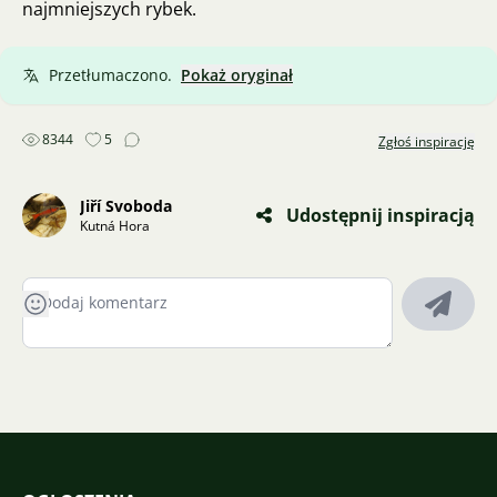
najmniejszych rybek.
Przetłumaczono.
Pokaż oryginał
8344
5
Zgłoś inspirację
Jiří Svoboda
Udostępnij inspiracją
Kutná Hora