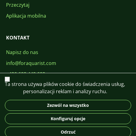
Przeczytaj
Aplikacja mobilna
KONTAKT
Napisz do nas
info@foraquarist.com
+420 603 449 602
Zamknij
Ta strona używa plików cookie do świadczenia usług,
personalizacji reklam i analizy ruchu.
Zezwól na wszystko
CS
SK
EN
PL
DE
Konfiguruj opcje
© 2026 For Aquarist
Odrzuć