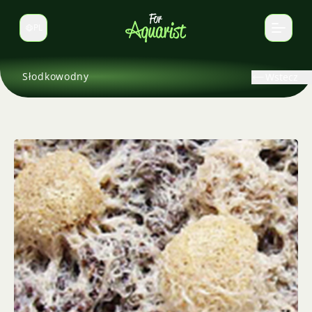
PL
Zmień język
Słodkowodny
Wstecz