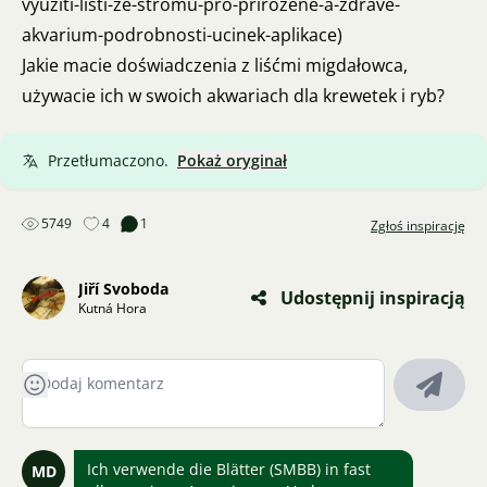
vyuziti-listi-ze-stromu-pro-prirozene-a-zdrave-
akvarium-podrobnosti-ucinek-aplikace
)
Jakie macie doświadczenia z liśćmi migdałowca,
używacie ich w swoich akwariach dla krewetek i ryb?
Przetłumaczono.
Pokaż oryginał
5749
4
1
Zgłoś inspirację
Jiří Svoboda
Udostępnij inspiracją
Kutná Hora
Ich verwende die Blätter (SMBB) in fast
MD