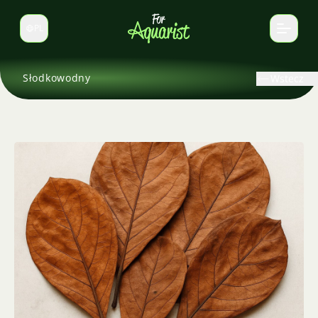
PL
Zmień język
Słodkowodny
Wstecz