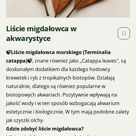
Liście migdałowca w
akwarystyce
🍃Liście migdałowca morskiego (Terminalia
catappa)🍃
, znane również jako „Catappa leaves", są
doskonałym dodatkiem dla każdego hodowcy
krewetek i ryb z tropikalnych biotopów. Działają
naturalnie, dlatego są również popularne w
biotopowych akwariach. Pozytywnie wpływają na
jakość wody i w ten sposób wzbogacają akwarium
estetycznie i biologicznie. W tym mają podobne zalety
jak szyszki olchy.
Gdzie zdobyć liście migdałowca?