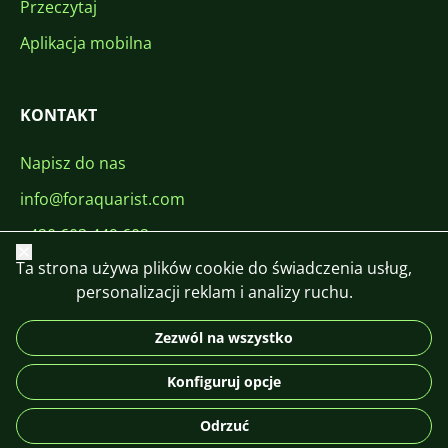
Przeczytaj
Aplikacja mobilna
KONTAKT
Napisz do nas
info@foraquarist.com
+420 603 449 602
Zamknij
Ta strona używa plików cookie do świadczenia usług,
personalizacji reklam i analizy ruchu.
Zezwól na wszystko
CS
SK
EN
PL
DE
Konfiguruj opcje
© 2026 For Aquarist
Odrzuć