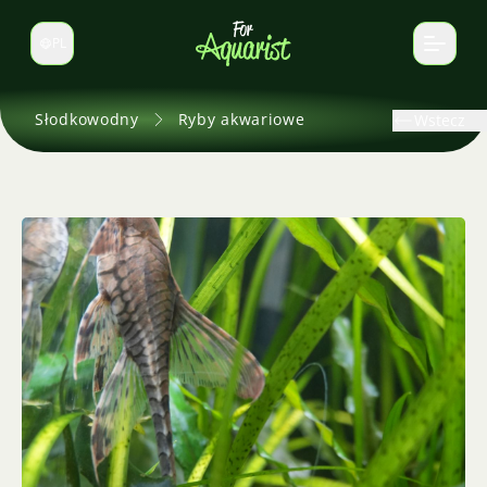
PL
Zmień język
Słodkowodny
Ryby akwariowe
Wstecz