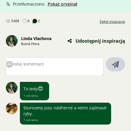
Przetłumaczono.
Pokaż oryginał
5488
6
2
Zgłoś inspirację
Linda Vlachova
Udostępnij inspiracją
Kutná Hora
😍
To tedy
1 rok temu
Sturisomy jsou nádherné a velmi zajímavé
ryby.
1 rok temu