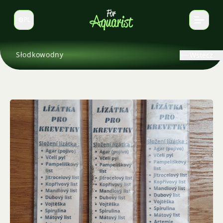
PL
Zmień język
Słodkowodny
Wstecz