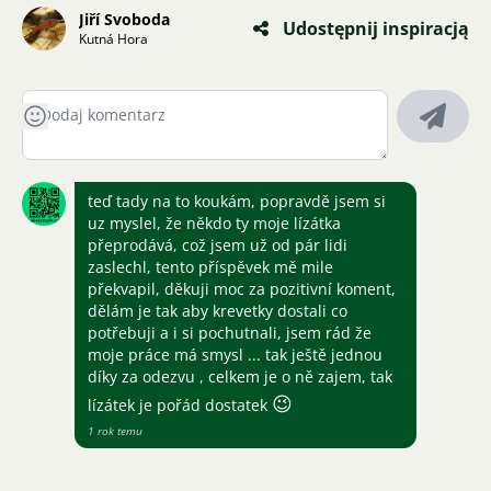
Jiří Svoboda
Udostępnij inspiracją
Kutná Hora
teď tady na to koukám, popravdě jsem si
uz myslel, že někdo ty moje lízátka
přeprodává, což jsem už od pár lidi
zaslechl, tento příspěvek mě mile
překvapil, děkuji moc za pozitivní koment,
dělám je tak aby krevetky dostali co
potřebuji a i si pochutnali, jsem rád že
moje práce má smysl ... tak ještě jednou
díky za odezvu , celkem je o ně zajem, tak
😉
lízátek je pořád dostatek
1 rok temu