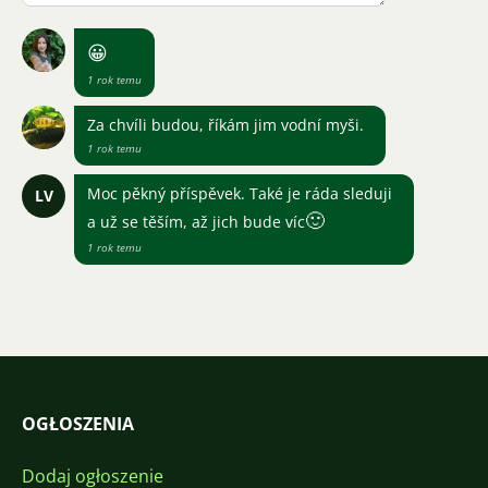
😀
1 rok temu
Za chvíli budou, říkám jim vodní myši.
1 rok temu
Moc pěkný příspěvek. Také je ráda sleduji
LV
🙂
a už se těším, až jich bude víc
1 rok temu
OGŁOSZENIA
Dodaj ogłoszenie