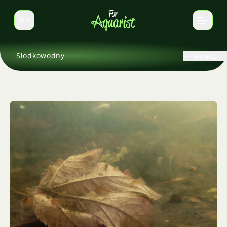
PL
Zmień język
Słodkowodny
Wstecz