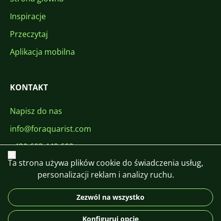
Inspiracje
Przeczytaj
Aplikacja mobilna
KONTAKT
Napisz do nas
info@foraquarist.com
+420 603 449 602
Zamknij
Ta strona używa plików cookie do świadczenia usług,
personalizacji reklam i analizy ruchu.
Zezwól na wszystko
CS
SK
EN
PL
DE
Konfiguruj opcje