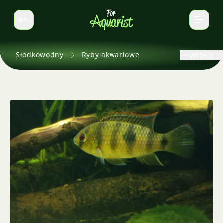
PL
Zmień język
Słodkowodny
Ryby akwariowe
Wstecz