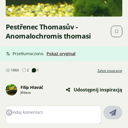
Pestřenec Thomasův -
Anomalochromis thomasi
Przetłumaczono.
Pokaż oryginał
1860
2
1
Zgłoś inspirację
Filip Hlaváč
Udostępnij inspiracją
Jihlava