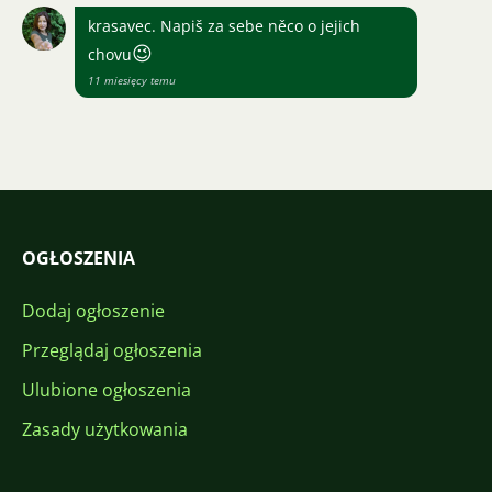
krasavec. Napiš za sebe něco o jejich
😉
chovu
11 miesięcy temu
OGŁOSZENIA
Dodaj ogłoszenie
Przeglądaj ogłoszenia
Ulubione ogłoszenia
Zasady użytkowania