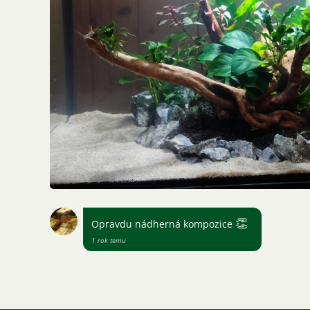
👏
Opravdu nádherná kompozice
1 rok temu