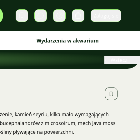
Zaloguj sie
Prywatne wiadomości
Koszyk
Wydarzenia w akwarium
Wstecz
)
orzenie, kamień seyriu, kilka mało wymagających
i bucephalandrów z microsoirum, mech Java moss
ośliny pływające na powierzchni.