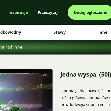
Inspiracje
Przeczytaj
Dodaj ogłoszenie
odkowodny
Stawy
Inne
ia roślinne
Jedna wyspa. (50l
Japonia gleba, piasek, 2 k
roślin głównie anubiasów 
oraz ludwigia super red i r