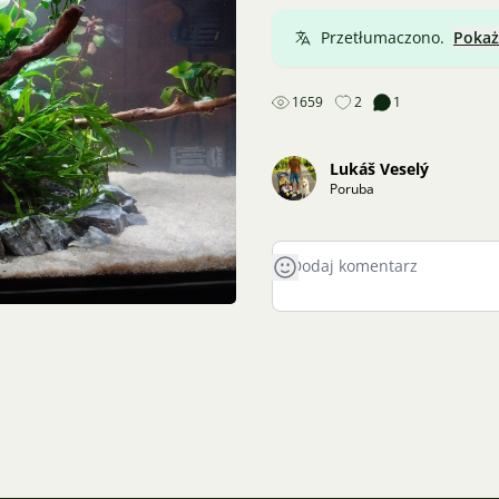
Przetłumaczono.
Pokaż
1659
2
1
Lukáš Veselý
Poruba