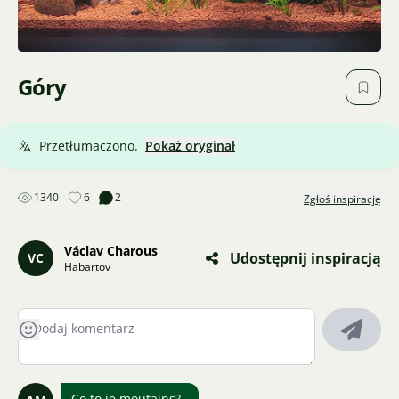
Góry
Przetłumaczono.
Pokaż oryginał
1340
6
2
Zgłoś inspirację
Václav Charous
Udostępnij inspiracją
VC
Habartov
Co to je moutains?