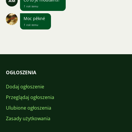
AM
1 rok temu
Moc pěkné
1 rok temu
OGŁOSZENIA
Dodaj ogłoszenie
Przeglądaj ogłoszenia
Ulubione ogłoszenia
Zasady użytkowania