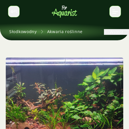
PL
Zmień język
Słodkowodny
Akwaria roślinne
Wstecz