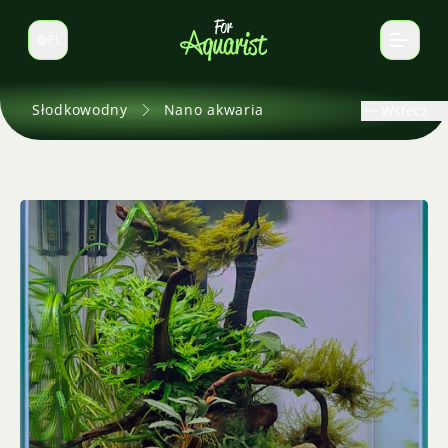
PL
Zmień język
Słodkowodny
Nano akwaria
Wstecz