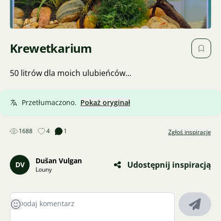
Krewetkarium
50 litrów dla moich ulubieńców...
Przetłumaczono.
Pokaż oryginał
1688
4
1
Zgłoś inspirację
Dušan Vulgan
Udostępnij inspiracją
DV
Louny