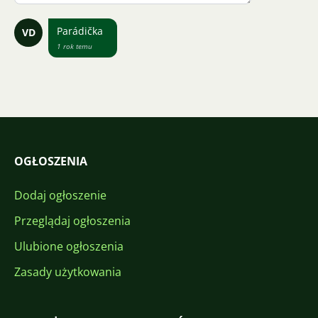
Parádička
VD
1 rok temu
OGŁOSZENIA
Dodaj ogłoszenie
Przeglądaj ogłoszenia
Ulubione ogłoszenia
Zasady użytkowania