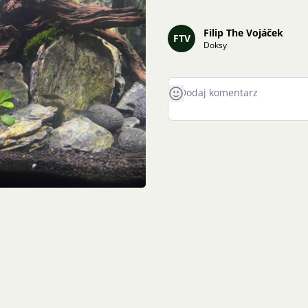
Filip The Vojáček
FTV
Doksy