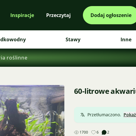
Inspiracje
Przeczytaj
Dodaj ogłoszenie
odkowodny
Stawy
Inne
ia roślinne
60-litrowe akwar
Przetłumaczono.
Pokaż
1700
6
2