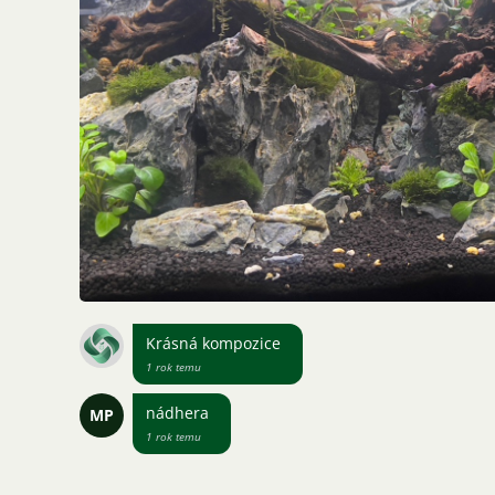
Krásná kompozice
1 rok temu
nádhera
MP
1 rok temu