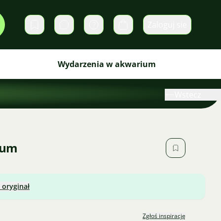
Zaloguj sie
Prywatne wiadomości
Koszyk
Wydarzenia w akwarium
Wstecz
ium
 oryginał
Zgłoś inspirację