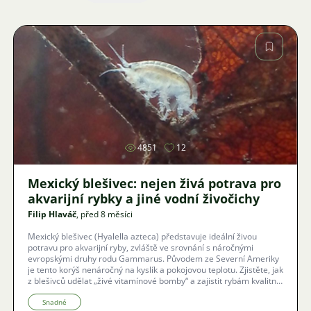
Obrázek
4851
12
Mexický blešivec: nejen živá potrava pro
akvarijní rybky a jiné vodní živočichy
Filip Hlaváč
, před 8 měsíci
Mexický blešivec (Hyalella azteca) představuje ideální živou
potravu pro akvarijní ryby, zvláště ve srovnání s náročnými
evropskými druhy rodu Gammarus. Původem ze Severní Ameriky
je tento korýš nenáročný na kyslík a pokojovou teplotu. Zjistěte, jak
z blešivců udělat „živé vitamínové bomby“ a zajistit rybám kvalitní
a stimulující přísun potravy.
Snadné