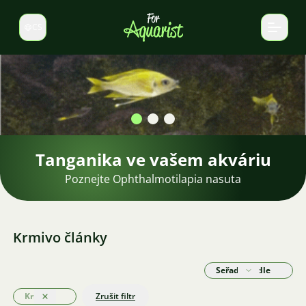
CS
Select language
Tanganika ve vašem akváriu
Poznejte Ophthalmotilapia nasuta
Krmivo články
Seřadit podle
Krmivo
Zrušit filtr
Odstranit