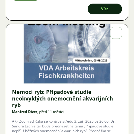
Více
Obrázek
3570
7
Nemoci ryb: Případové studie
neobvyklých onemocnění akvarijních
ryb
Manfred Dietz
, před 11 měsíci
AKF Zoom schůzka se koná ve středu 3. září 2025 ve 20:00. Dr.
Sandra Lechleiter bude přednášet na téma „Případové studie
nepříliš běžných onemocnění akvarijních ryb“. Přednáška se