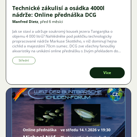
Technické zákulisí a osádka 4000l
nádrže: Online přednáška DCG
Manfred Dietz
, před 6 měsíci
Jak se staví a udržuje soukromý kousek jezera Tanganjika o
objemu 4 000 litrů? Nahlédněte pod pokličku technologicky
propracované nádrže Markuse Skottkiho, v níž dominují hejna
cichlid a majestátní 70cm sumec. DCG zve všechny fanoušky
akvaristiky na unikátní online přednášku s živým překladem do
češtiny.
Střední
Více
Obrázek