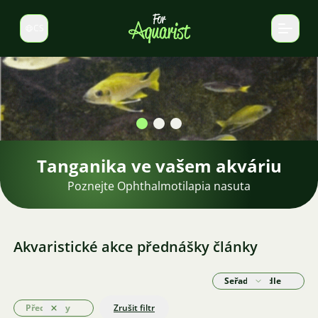
CS
Select language
Akvaristické akce přednášky články
Seřadit podle
Přednášky
Zrušit filtr
Odstranit