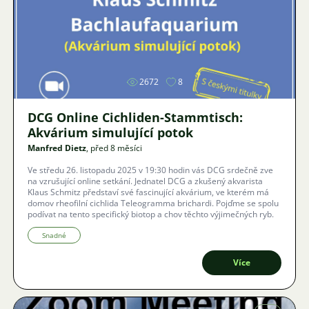
Obrázek
2672
8
DCG Online Cichliden-Stammtisch:
Akvárium simulující potok
Manfred Dietz
, před 8 měsíci
Ve středu 26. listopadu 2025 v 19:30 hodin vás DCG srdečně zve
na vzrušující online setkání. Jednatel DCG a zkušený akvarista
Klaus Schmitz představí své fascinující akvárium, ve kterém má
domov rheofilní cichlida Teleogramma brichardi. Pojďme se spolu
podívat na tento specifický biotop a chov těchto výjimečných ryb.
Snadné
Více