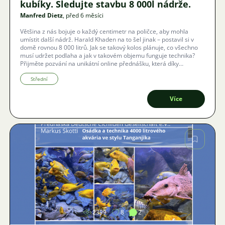
kubíky. Sledujte stavbu 8 000l nádrže.
Manfred Dietz
, před 6 měsíci
Většina z nás bojuje o každý centimetr na poličce, aby mohla
umístit další nádrž. Harald Khaden na to šel jinak – postavil si v
domě rovnou 8 000 litrů. Jak se takový kolos plánuje, co všechno
musí udržet podlaha a jak v takovém objemu funguje technika?
Přijměte pozvání na unikátní online přednášku, která díky
technologii Zoom proběhne i s českými titulky.
Střední
Více
Obrázek
2399
8
2