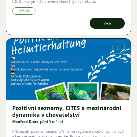
(DCG), kterým nás provede skutečný mistr oboru.
Střední
Více
Obrázek
3053
8
4
Pozitivní seznamy, CITES a mezinárodní
dynamika v chovatelství
Manfred Dietz
, před 5 měsíci
Přicházejí „pozitivní seznamy“? Téma regulace soukromých chovů
v Evropě opět nabírá na intenzitě. Koncept tzv. pozitivních