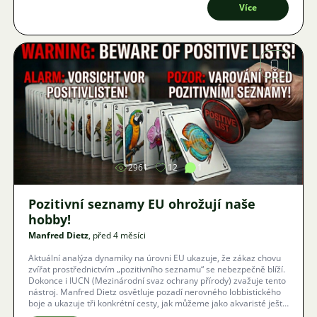
Více
Obrázek
2961
12
1
Pozitivní seznamy EU ohrožují naše
hobby!
Manfred Dietz
, před 4 měsíci
Aktuální analýza dynamiky na úrovni EU ukazuje, že zákaz chovu
zvířat prostřednictvím „pozitivního seznamu“ se nebezpečně blíží.
Dokonce i IUCN (Mezinárodní svaz ochrany přírody) zvažuje tento
nástroj. Manfred Dietz osvětluje pozadí nerovného lobbistického
boje a ukazuje tři konkrétní cesty, jak můžeme jako akvaristé ještě
zabránit hrozícímu konci našeho koníčka.