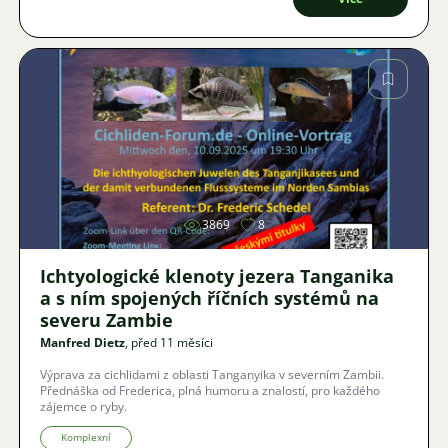
Obrázek
3869
8
Ichtyologické klenoty jezera Tanganika
a s ním spojených říčních systémů na
severu Zambie
Manfred Dietz
, před 11 měsíci
Výprava za cichlidami z oblasti Tanganyika v severním Zambii.
Přednáška od Frederica, plná humoru a znalostí, pro každého
zájemce o ryby.
Komplexní