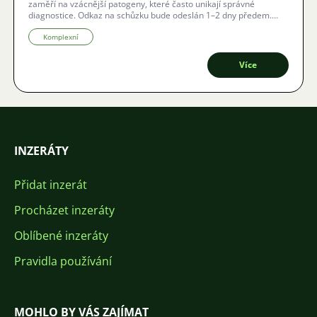
zaměří na vzácnější patogeny, které často unikají správné
diagnostice. Odkaz na schůzku bude odeslán 1–2 dny předem.
Pokud máte zájem o české titulky, dejte vědět na e-mail: ak-
fischkrankheiten@vda-online.de.
Komplexní
Více
INZERÁTY
Přidat inzerát
Procházet inzeráty
Oblíbené inzeráty
Pravidla používání
MOHLO BY VÁS ZAJÍMAT