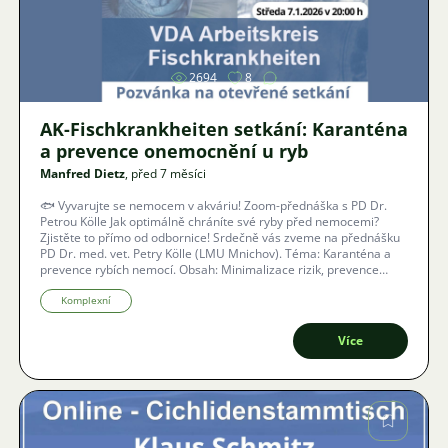
Obrázek
2694
8
AK-Fischkrankheiten setkání: Karanténa
a prevence onemocnění u ryb
Manfred Dietz
, před 7 měsíci
🐟 Vyvarujte se nemocem v akváriu! Zoom-přednáška s PD Dr.
Petrou Kölle Jak optimálně chráníte své ryby před nemocemi?
Zjistěte to přímo od odbornice! Srdečně vás zveme na přednášku
PD Dr. med. vet. Petry Kölle (LMU Mnichov). Téma: Karanténa a
prevence rybích nemocí. Obsah: Minimalizace rizik, prevence
zavlečení a zastavení šíření v chovu. S titulky v reálném čase ve 40
jazycích.
Komplexní
Více