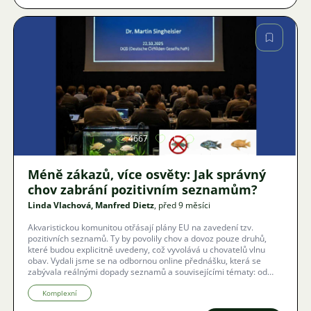
Obrázek
4667
11
Méně zákazů, více osvěty: Jak správný
chov zabrání pozitivním seznamům?
Linda Vlachová, Manfred Dietz
, před 9 měsíci
Akvaristickou komunitou otřásají plány EU na zavedení tzv.
pozitivních seznamů. Ty by povolily chov a dovoz pouze druhů,
které budou explicitně uvedeny, což vyvolává u chovatelů vlnu
obav. Vydali jsme se na odbornou online přednášku, která se
zabývala reálnými dopady seznamů a souvisejícími tématy: od
nových usnesení IUCN o přepravě zvířat a rozšiřování seznamu
invazivních druhů, až po etické problémy extrémního šlechtění
Komplexní
okrasných ryb. Zásadní výzvou pro spolky a chovatele je převzít