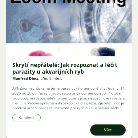
Obrázek
3718
8
Skrytí nepřátelé: Jak rozpoznat a léčit
parazity u akvarijních ryb
Manfred Dietz
, před 9 měsíci
AKF Zoom-schůzka na téma parazitická onemocnění: středa, 5. 11.
2025 od 20:00 Paraziti jsou častou příčinou nemocí ryb. Protože
jsou obtížně rozpoznatelní a symptomy jsou nespecifické (svědění,
tření), je klíčová správná mikroskopická diagnóza. Zjistěte, proč je
precizní určení parazita nezbytné pro rychlou a úspěšnou léčbu v
akváriu i rybníku.
Komplexní
Více