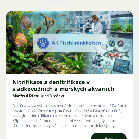
Obrázek
2199
16
Nitrifikace a denitrifikace v
sladkovodních a mořských akváriích
Manfred Dietz
, před 3 měsíci
Dusičnany v akváriu – nezbytné zlo nebo řiditelný proces? Zatímco
pravidelné výměny vody jsou často nákladné a časově náročné,
biologická denitrifikace nabízí velmi zajímavou alternativu.
Připojte se k dalšímu online setkání AKF 6. května, kdy lektor
Dieter Untergasser vysvětlí, jak neutralizovat toxické výkaly a
zajistit dlouhou životnost vašich ryb.
Více