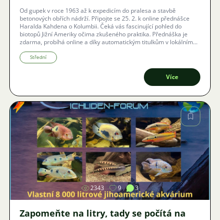
Od gupek v roce 1963 až k expedicím do pralesa a stavbě
betonových obřích nádrží. Připojte se 25. 2. k online přednášce
Haralda Kahdena o Kolumbii. Čeká vás fascinující pohled do
biotopů Jižní Ameriky očima zkušeného praktika. Přednáška je
zdarma, probíhá online a díky automatickým titulkům v lokálním
jazyce vám neunikne ani slovo.
Střední
Více
Obrázek
2343
9
3
Zapomeňte na litry, tady se počítá na