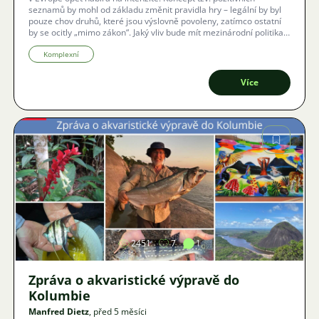
seznamů by mohl od základu změnit pravidla hry – legální by byl
pouze chov druhů, které jsou výslovně povoleny, zatímco ostatní
by se ocitly „mimo zákon“. Jaký vliv bude mít mezinárodní politika a
CITES na naše akvária po roce 2025? Expertka Kathrin Glaw v
rámci online přednášky AK-Fischkrankheiten (4. března 2026)
Komplexní
osvětlí aktuální dynamiku v EU a vysvětlí, proč je právě nyní hlas
chovatelských svazů důležitější než kdy dříve. Pro české účastníky
Více
je zajištěn živý překlad titulků.
Obrázek
2451
7
1
Zpráva o akvaristické výpravě do
Kolumbie
Manfred Dietz
, před 5 měsíci