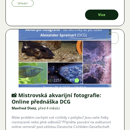
Střední
Více
Obrázek
2257
8
3
📸 Mistrovská akvarijní fotografie:
Online přednáška DCG
Manfred Dietz
, před 4 měsíci
Máte problém zachytit své cichlidy v pohybu? Jsou vaše fotky
rozmazané nebo plné odlesků? Přijměte pozvání na exkluzivní
online seminář pod záštitou Deutsche Cichliden-Gesellschaft