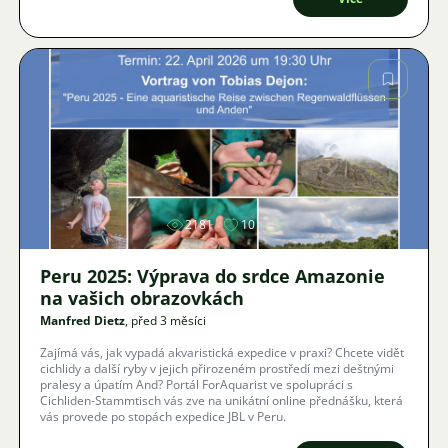
Obrázek
2181
10
Peru 2025: Výprava do srdce Amazonie
na vašich obrazovkách
Manfred Dietz
, před 3 měsíci
Zajímá vás, jak vypadá akvaristická expedice v praxi? Chcete vidět
cichlidy a další ryby v jejich přirozeném prostředí mezi deštnými
pralesy a úpatím And? Portál ForAquarist ve spolupráci s
Cichliden-Stammtisch vás zve na unikátní online přednášku, která
vás provede po stopách expedice JBL v Peru.