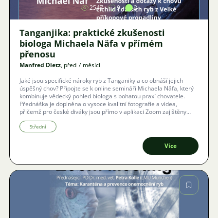
2547
9
2
Tanganjika: praktické zkušenosti
biologa Michaela Näfa v přímém
přenosu
Manfred Dietz
, před 7 měsíci
Jaké jsou specifické nároky ryb z Tanganiky a co obnáší jejich
úspěšný chov? Připojte se k online semináři Michaela Näfa, který
kombinuje vědecký pohled biologa s bohatou praxí chovatele.
Přednáška je doplněna o vysoce kvalitní fotografie a videa,
přičemž pro české diváky jsou přímo v aplikaci Zoom zajištěny
titulky v reálném čase.
Střední
Více