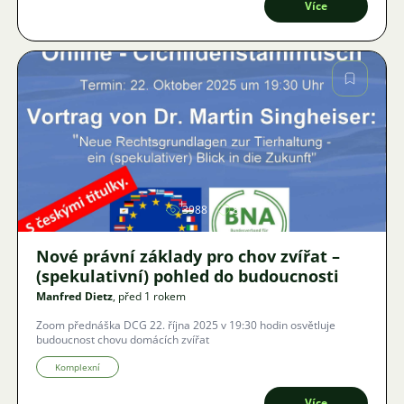
Více
Obrázek
3988
8
Nové právní základy pro chov zvířat –
(spekulativní) pohled do budoucnosti
Manfred Dietz
, před 1 rokem
Zoom přednáška DCG 22. října 2025 v 19:30 hodin osvětluje
budoucnost chovu domácích zvířat
Komplexní
Více