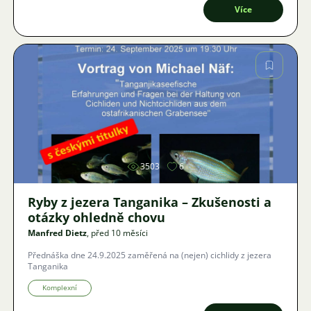
zodpovědnost a zajistit informovaný, etický a udržitelný chov, což
Více
je nejlepší obrana proti přísným regulacím.
Obrázek
3503
6
Ryby z jezera Tanganika – Zkušenosti a
otázky ohledně chovu
Manfred Dietz
, před 10 měsíci
Přednáška dne 24.9.2025 zaměřená na (nejen) cichlidy z jezera
Tanganika
Komplexní