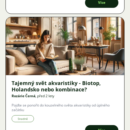
Více
Obrázek
4560
4
Tajemný svět akvaristiky - Biotop,
Holandsko nebo kombinace?
Rozárie Černá
, před 2 lety
Pojďte se ponořit do kouzelného světa akvaristiky od úplného
začátku
Snadné