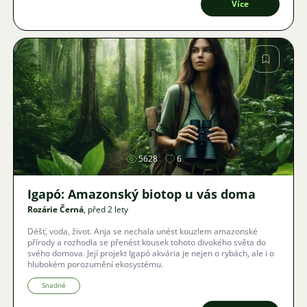
Více
Obrázek
5628
6
Igapó: Amazonský biotop u vás doma
Rozárie Černá
, před 2 lety
Déšť, voda, život. Anja se nechala unést kouzlem amazonské
přírody a rozhodla se přenést kousek tohoto divokého světa do
svého domova. Její projekt Igapó akvária je nejen o rybách, ale i o
hlubokém porozumění ekosystému.
Snadné