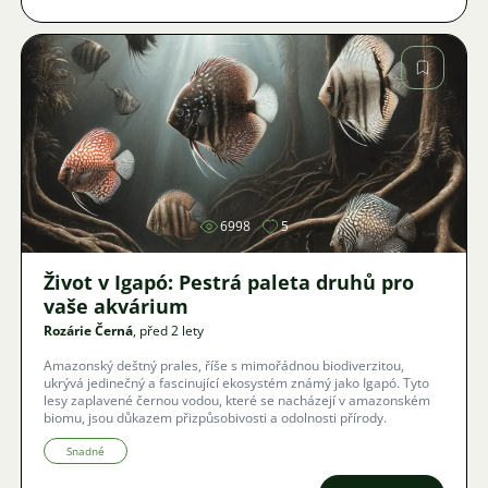
Obrázek
6998
5
Život v Igapó: Pestrá paleta druhů pro
vaše akvárium
Rozárie Černá
, před 2 lety
Amazonský deštný prales, říše s mimořádnou biodiverzitou,
ukrývá jedinečný a fascinující ekosystém známý jako Igapó. Tyto
lesy zaplavené černou vodou, které se nacházejí v amazonském
biomu, jsou důkazem přizpůsobivosti a odolnosti přírody.
Snadné