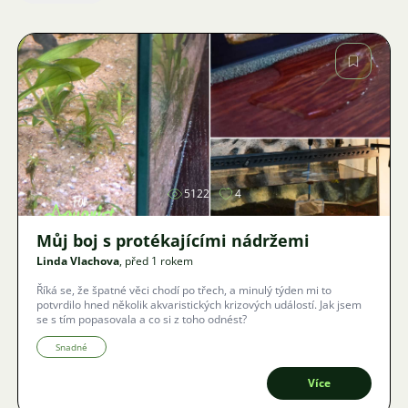
Obrázek
5122
4
Můj boj s protékajícími nádržemi
Linda Vlachova
, před 1 rokem
Říká se, že špatné věci chodí po třech, a minulý týden mi to
potvrdilo hned několik akvaristických krizových událostí. Jak jsem
se s tím popasovala a co si z toho odnést?
Snadné
Více