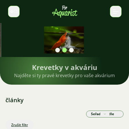
CS
Select language
Krevetky v akváriu
Najděte si ty pravé krevetky pro vaše akvárium
články
Seřadit podle
Zrušit filtr