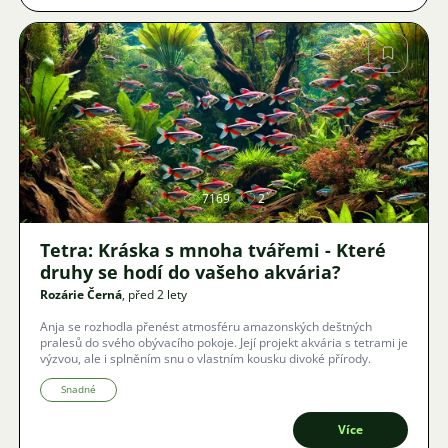
Obrázek
7169
2
Tetra: Kráska s mnoha tvářemi - Které
druhy se hodí do vašeho akvária?
Rozárie Černá
, před 2 lety
Anja se rozhodla přenést atmosféru amazonských deštných
pralesů do svého obývacího pokoje. Její projekt akvária s tetrami je
výzvou, ale i splněním snu o vlastním kousku divoké přírody.
Snadné
Více