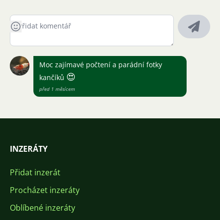
Moc zajímavé počtení a parádní fotky
😍
kančíků
před 1 měsícem
INZERÁTY
Přidat inzerát
Procházet inzeráty
Oblíbené inzeráty