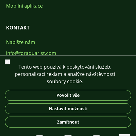
Mobilní aplikace
KONTAKT
Napište nám
info@foraquarist.com
Zavřít
+420 603 449 602
Tento web používá k poskytování služeb,
personalizaci reklam a analýze návštěvnosti
soubory cookie.
Povolit vše
CS
SK
EN
PL
DE
Nastavit možnosti
© 2026 For Aquarist
Zamítnout