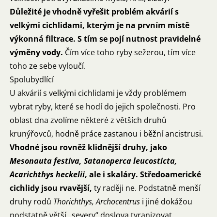
Důležité je vhodně vyřešit problém akvárií s
velkými cichlidami, kterým je na prvním místě
výkonná filtrace. S tím se pojí nutnost pravidelné
výměny vody.
Čím více toho ryby sežerou, tím více
toho ze sebe vyloučí.
Spolubydlící
U akvárií s velkými cichlidami je vždy problémem
vybrat ryby, které se hodí do jejich společnosti. Pro
oblast dna zvolíme některé z větších druhů
krunýřovců, hodně práce zastanou i běžní ancistrusi.
Vhodné jsou rovněž klidnější druhy, jako
Mesonauta festiva, Satanoperca leucosticta,
Acarichthys heckelii
, ale i skaláry. Středoamerické
cichlidy jsou rvavější,
ty raději ne. Podstatně menší
druhy rodů
Thorichthys, Archocentrus
i jiné dokážou
podstatně větší „severy“ doslova tyranizovat.