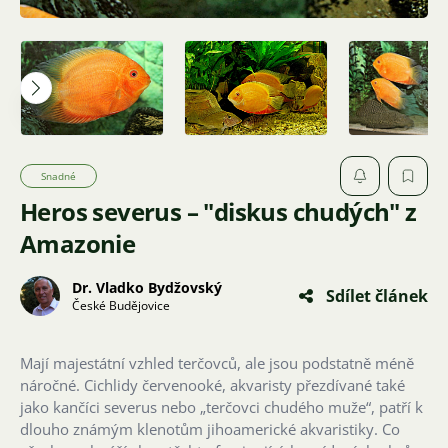
Snadné
Heros severus – "diskus chudých" z
Amazonie
Dr. Vladko Bydžovský
Sdílet článek
České Budějovice
Mají majestátní vzhled terčovců, ale jsou podstatně méně
náročné. Cichlidy červenooké, akvaristy přezdívané také
jako kančíci severus nebo „terčovci chudého muže“, patří k
dlouho známým klenotům jihoamerické akvaristiky. Co