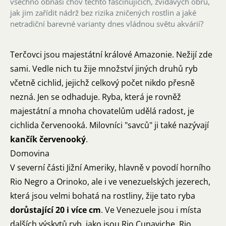
všechno obnáší chov těchto fascinujících, zvídavých obrů,
jak jim zařídit nádrž bez rizika zničených rostlin a jaké
netradiční barevné varianty dnes vládnou světu akvárií?
Terčovci jsou majestátní králové Amazonie. Nežijí zde
sami. Vedle nich tu žije množství jiných druhů ryb
včetně cichlid, jejichž celkový počet nikdo přesně
nezná. Jen se odhaduje. Ryba, která je rovněž
majestátní a mnoha chovatelům udělá radost, je
cichlida červenooká. Milovníci "savců" ji také nazývají
kančík červenooký
.
Domovina
V severní části Jižní Ameriky, hlavně v povodí horního
Rio Negro a Orinoko, ale i ve venezuelských jezerech,
která jsou velmi bohatá na rostliny, žije tato ryba
dorůstající 20 i více cm
. Ve Venezuele jsou i místa
dalších výskytů ryb, jako jsou Rio Cunaviche, Rio