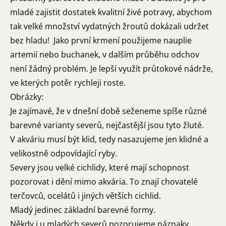
mladé zajistit dostatek kvalitní živé potravy, abychom
tak velké množství vydatných žroutů dokázali udržet
bez hladu! Jako první krmení použijeme nauplie
artemií nebo buchanek, v dalším průběhu odchov
není žádný problém. Je lepší využít průtokové nádrže,
ve kterých potěr rychleji roste.
Obrázky:
Je zajímavé, že v dnešní době seženeme spíše různé
barevné varianty severů, nejčastější jsou tyto žluté.
V akváriu musí být klid, tedy nasazujeme jen klidné a
velikostně odpovídající ryby.
Severy jsou velké cichlidy, které mají schopnost
pozorovat i dění mimo akvária. To znají chovatelé
terčovců, ocelátů i jiných větších cichlid.
Mladý jedinec základní barevné formy.
Někdy i u mladých severů pozorujeme náznaky