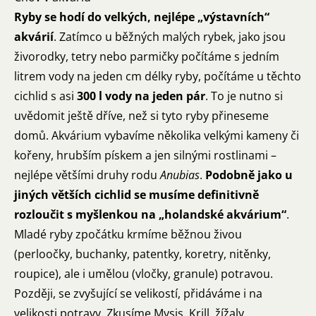
Ryby se hodí do velkých, nejlépe „výstavních“
akvárií
. Zatímco u běžných malých rybek, jako jsou
živorodky, tetry nebo parmičky počítáme s jedním
litrem vody na jeden cm délky ryby, počítáme u těchto
cichlid s asi
300 l vody na jeden pár
. To je nutno si
uvědomit ještě dříve, než si tyto ryby přineseme
domů. Akvárium vybavíme několika velkými kameny či
kořeny, hrubším pískem a jen silnými rostlinami –
nejlépe většími druhy rodu
Anubias
.
Podobně jako u
jiných větších cichlid se musíme definitivně
rozloučit s myšlenkou na „holandské akvárium“
.
Mladé ryby zpočátku krmíme běžnou živou
(perloočky, buchanky, patentky, koretry, nitěnky,
roupice), ale i umělou (vločky, granule) potravou.
Později, se zvyšující se velikostí, přidáváme i na
velikosti potravy. Zkusíme Mysis, Krill, žížaly.