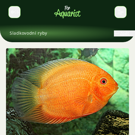
CS
Select language
Sladkovodní ryby
Zpět