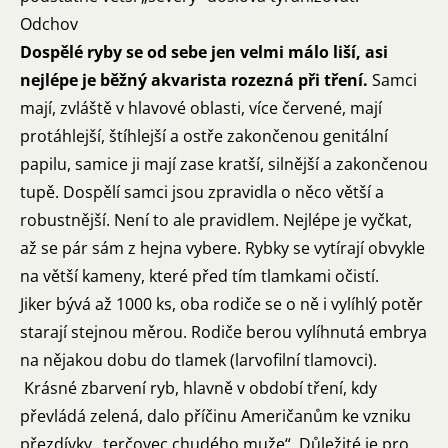
Odchov
Dospělé ryby se od sebe jen velmi málo liší, asi
nejlépe je běžný akvarista rozezná při tření.
Samci
mají, zvláště v hlavové oblasti, více červené, mají
protáhlejší, štíhlejší a ostře zakončenou genitální
papilu, samice ji mají zase kratší, silnější a zakončenou
tupě. Dospělí samci jsou zpravidla o něco větší a
robustnější. Není to ale pravidlem. Nejlépe je vyčkat,
až se pár sám z hejna vybere. Rybky se vytírají obvykle
na větší kameny, které před tím tlamkami očistí.
Jiker bývá až 1000 ks, oba rodiče se o ně i vylíhlý potěr
starají stejnou měrou. Rodiče berou vylíhnutá embrya
na nějakou dobu do tlamek (larvofilní tlamovci).
Krásné zbarvení ryb, hlavně v období tření, kdy
převládá zelená, dalo příčinu Američanům ke vzniku
přezdívky „terčovec chudého muže“. Důležité je pro