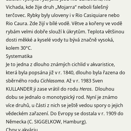
Vichada, kde žije druh „Mojarra“ neboli falešný
terčovec. Rybky byly uloveny i v Rio Casiquiare nebo
Rio Caura. Zde žijí v bílé vodě. Větve a kořeny ve vodě
rybám velmi dobře slouží k úkrytům. Teplota většinou
dosti měkké a kyselé vody tu bývá značně vysoká,
kolem 30°C.
Systematika
Je to jedna z dlouho známých cichlid v akvaristice,
která byla popsána již v r. 1840, dlouho byla řazena do
sběrného rodu
Cichlasoma
. Až v r. 1983 Sven
KULLANDER ji zase vrátil do rodu
Heros
. Dlouhou
dobu se jednalo o monotypický rod. Nyní je známo
více druhů, u části z nich se ještě vedou spory o jejich
vědeckém zařazení. Do Evropy se dostala v r. 1909 do
Německa (C. SIGGELKOW, Hamburg).
Chov v akváriu