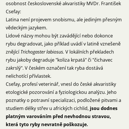
osobnost československé akvaristiky MVDr. František
Csefay:
Latina není projevem snobismu, ale jediným přesným
vědeckým jazykem.
Lidové názvy mohou být zavádějící nebo dokonce
rybu degradovat, jako příklad uvádí v latině vznešeně
znějící
Trichogaster labiosus.
V lokálních překladech
rybu jakoby degraduje "koliza krpatá" či "čichavec
zakrslý". V českém označení tak ryba dostává
nelichotící přívlastek.
Csefay, profesí veterinář, vnesl do české akvaristiky
etologické pozorování a fyziologickou analýzu. Jeho
poznatky o potravní specializaci, podložené pitvami a
studiem délky střev u afrických cichlid,
jsou dodnes
platným varováním před nevhodnou stravou,
která tyto ryby nevratně poškozuje.