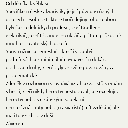
Od dělníka k věhlasu
Specifikem české akvaristiky je její původ v různých
oborech. Osobnosti, které tvoří dějiny tohoto oboru,
byly často dělnických profesí: Josef Bradler –
elektrikář, Josef Ešpander – cukrář a přitom průkopník
mnoha chovatelských oborů
Soustružníci a řemeslníci, kteří i v ubohých
podmínkách a s minimálním vybavením dokázali
odchovat druhy, které byly ve světě považovány za
problematické.
Zdeněk v rozhovoru srovnává vztah akvaristů k rybám
s herci, kteří nikdy herectví nestudovali, ale excelují v
herectví nebo s cikánskými kapelami:
nemusí znát noty nebo (u akvaristů) mít vzdělání, ale
mají to v srdci a v duši.
Závěrem