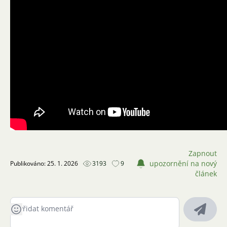
Zapnout
upozornění na nový
Publikováno: 25. 1. 2026
3193
9
článek