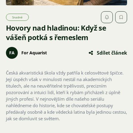
Snadné
Hovory nad hladinou: Když se
vášeň potká s řemeslem
Sdílet článek
FA
For Aquarist
Česká akvaristická škola vždy patřila k celosvětové špičce.
Její úspěch však v minulosti nestál na akademických
titulech, ale na neuvěřitelné trpělivosti, precizním
pozorování a intuici lidí, kteří k rybám přicházeli z úplně
jiných profesí. V nejnovějším díle našeho seriálu
nahlédneme do historie, kde se chovatelské postupy
předávaly osobně a kde vědecká latina byla jedinou cestou,
jak se domluvit se světem.