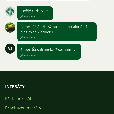
Skvělý rozhovor!
před 6 měsíci
Parádní článek. Až bude kniha aktuální,
hlásím se k odběru.
před 6 měsíci
VŠ
👍
Super.
safranekvl@seznam.cz
před 6 měsíci
INZERÁTY
Přidat inzerát
Procházet inzeráty