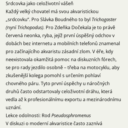
Srdcovka jako celoživotní vášeň
Každý velký chovatel má svou akvaristickou
„srdcovku“. Pro Slávka Boudného to byl
Trichogaster
(
nyní
Trichopodus).
Pro Zdeňka Dočekala je to právě
červená neonka, ryba, jejíž první úspěšný odchov v
dobách bez internetu a mobilních telefonů znamenal
pro začínajícího akvaristu zásadní zlom. V éře, kdy
neexistovala okamžitá pomoc na diskuzních fórech,
se pro rady jezdilo osobně – třeba na motocyklu, aby
zkušenější kolega pomohl s určením pohlaví
chovného páru. Tyto první úspěchy u náročných
druhů často odstartovaly celoživotní dráhu, která
vedla až k profesionálnímu exportu a mezinárodnímu
uznání.
Lekce odolnosti: Rod
Pseudosphromenus
V diskuzi o moderní akvaristice často zaznívá