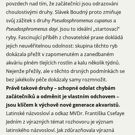
povzdech nad tím, že začátečníci jsou odrazováni
choulostivými druhy. Slávek Boudný proto zmiňuje
svůj zážitek s druhy
Pseudosphromenus cupanus
a
Pseudosphromenus dayi
. Jsou to ideální „startovací“
ryby. Fascinující příběh z chovatelské praxe dokládá
jejich neuvěřitelnou odolnost: skupina těchto ryb
dokázala přežít v zapomenutém a zanedbaném
akváriu plném tlejících rostlin a kalu několik týdnů.
Nejenže přežily, ale v těchto drsných podmínkách se
bez jakékoliv péče dokázaly samy rozmnožit.
Právě takové druhy – schopné odolat chybám
začátečníků a odměnit je vlastním odchovem –
jsou klíčem k výchově nové generace akvaristů.
Latinské názvosloví a odkaz MVDr. Františka Csefaye
Jedním z výrazných témat rozhovoru je význam
latinského názvosloví. Jak zdůrazňovala výrazná