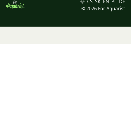
CS
SK
EN
PL
DE
© 2026 For Aquarist