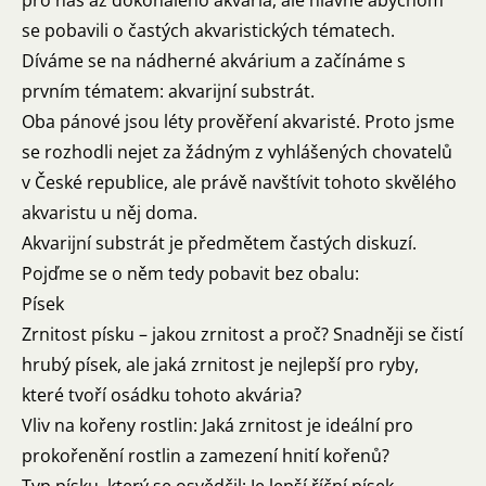
pro nás až dokonalého akvária, ale hlavně abychom
se pobavili o častých akvaristických tématech.
Díváme se na nádherné akvárium a začínáme s
prvním tématem: akvarijní substrát.
Oba pánové jsou léty prověření akvaristé. Proto jsme
se rozhodli nejet za žádným z vyhlášených chovatelů
v České republice, ale právě navštívit tohoto skvělého
akvaristu u něj doma.
Akvarijní substrát je předmětem častých diskuzí.
Pojďme se o něm tedy pobavit bez obalu:
Písek
Zrnitost písku – jakou zrnitost a proč? Snadněji se čistí
hrubý písek, ale jaká zrnitost je nejlepší pro ryby,
které tvoří osádku tohoto akvária?
Vliv na kořeny rostlin: Jaká zrnitost je ideální pro
prokořenění rostlin a zamezení hnití kořenů?