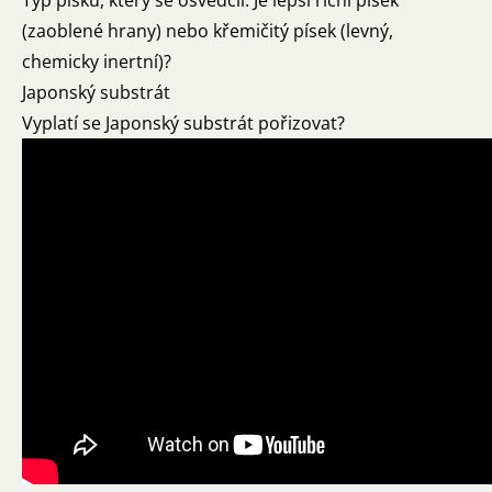
Typ písku, který se osvědčil: Je lepší říční písek
(zaoblené hrany) nebo křemičitý písek (levný,
chemicky inertní)?
Japonský substrát
Vyplatí se Japonský substrát pořizovat?