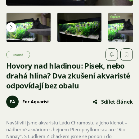
Snadné
Hovory nad hladinou: Písek, nebo
drahá hlína? Dva zkušení akvaristé
odpovídají bez obalu
Sdílet článek
FA
For Aquarist
Navštívili jsme akvaristu Láďu Chramostu a jeho klenot –
nádherné akvárium s hejnem Pterophyllum scalare "Rio
Nanay". S Luďkem Zicháčkem jsme se ponořili do