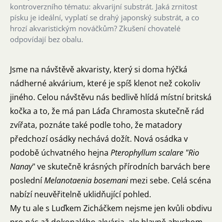
kontroverzního tématu: akvarijní substrát. Jaká zrnitost
písku je ideální, vyplatí se drahý japonský substrát, a co
hrozí akvaristickým nováčkům? Zkušení chovatelé
odpovídají bez obalu.
Jsme na návštěvě akvaristy, který si doma hýčká
nádherné akvárium, které je spíš klenot než cokoliv
jiného. Celou návštěvu nás bedlivě hlídá místní britská
kočka a to, že má pan Láďa Chramosta skutečně rád
zvířata, poznáte také podle toho, že matadory
předchozí osádky nechává dožít. Nová osádka v
podobě úchvatného hejna
Pterophyllum scalare "Rio
Nanay
" ve skutečně krásných přírodních barvách bere
poslední
Melanotaenia bosemani
mezi sebe. Celá scéna
nabízí neuvěřitelně uklidňující pohled.
My tu ale s Luďkem Zicháčkem nejsme jen kvůli obdivu