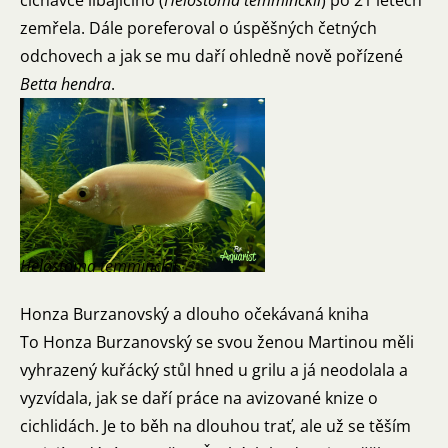
čichavce líbajícího (
Helostoma temminckii
) po 21 letech
zemřela. Dále poreferoval o úspěšných četných
odchovech a jak se mu daří ohledně nově pořízené
Betta hendra
.
Helostoma temminckii
Honza Burzanovský a dlouho očekávaná kniha
To Honza Burzanovský se svou ženou Martinou měli
vyhrazený kuřácký stůl hned u grilu a já neodolala a
vyzvídala, jak se daří práce na avizované knize o
cichlidách. Je to běh na dlouhou trať, ale už se těším