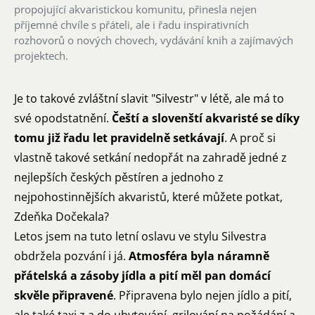
propojující akvaristickou komunitu, přinesla nejen
příjemné chvíle s přáteli, ale i řadu inspirativních
rozhovorů o nových chovech, vydávání knih a zajímavých
projektech.
Je to takové zvláštní slavit "Silvestr" v létě, ale má to
své opodstatnění.
Čeští a slovenští akvaristé se díky
tomu již řadu let pravidelně setkávají
. A proč si
vlastně takové setkání nedopřát na zahradě jedné z
nejlepších českých pěstíren a jednoho z
nejpohostinnějších akvaristů, které můžete potkat,
Zdeňka Dočekala?
Letos jsem na tuto letní oslavu ve stylu Silvestra
obdržela pozvání i já.
Atmosféra byla náramně
přátelská a zásoby jídla a pití měl pan domácí
skvěle připravené
. Připravena bylo nejen jídlo a pití,