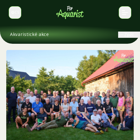
CS
Select language
Akvaristické akce
Zpět