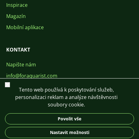
Inspirace
Magazín
Mobilní aplikace
KONTAKT
Napište nám
info@foraquarist.com
Zavřít
+420 603 449 602
Tento web používá k poskytování služeb,
personalizaci reklam a analýze návštěvnosti
soubory cookie.
Povolit vše
CS
SK
EN
PL
DE
Nastavit možnosti
© 2026 For Aquarist