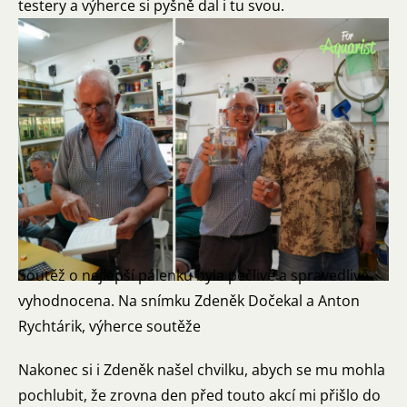
testery a výherce si pyšně dal i tu svou.
Soutěž o nejlepší pálenku byla pečlivě a spravedlivě
vyhodnocena. Na snímku Zdeněk Dočekal a Anton
Rychtárik, výherce soutěže
Nakonec si i Zdeněk našel chvilku, abych se mu mohla
pochlubit, že zrovna den před touto akcí mi přišlo do