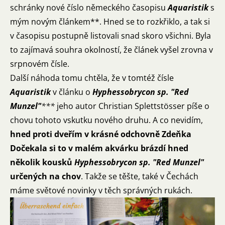
schránky nové číslo německého časopisu
Aquaristik
s
mým novým článkem**. Hned se to rozkřiklo, a tak si
v časopisu postupně listovali snad skoro všichni. Byla
to zajímavá souhra okolností, že článek vyšel zrovna v
srpnovém čísle.
Další náhoda tomu chtěla, že v tomtéž čísle
Aquaristik
v článku o
Hyphessobrycon sp. "Red
Munzel"
***
jeho autor Christian Splettstösser píše o
chovu tohoto vskutku nového druhu. A co nevidím,
hned proti dveřím v krásné odchovně Zdeňka
Dočekala si to v malém akvárku brázdí hned
několik kousků
Hyphessobrycon sp. "Red Munzel"
určených na chov
. Takže se těšte, také v Čechách
máme světové novinky v těch správných rukách.