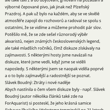
ale také taxi z a do ubytování, grilování na požádání a
výborné čepované pivo, jak jinak než Plzeňský
Prazdroj. A pak už bylo na každém, aby se ve skvělé
atmosféře zapojil do rozhovorů a radoval se spolu s
ostatními, že se vidíme a můžeme prohodit pár slov.
Potěšilo mě, že se zde sešel různorodý výběr
akvaristů, nejen známých československých legend,
ale také mladších ročníků, čímž diskuze získávaly na
zajímavosti. S některými hosty jsme navázali na
diskuze, které jsme vedli, když jsme se viděli
naposledy. S některými jsem se naopak viděla poprvé
a o to bylo zajímavější a radostnější se poznat.
Slávek Boudný: Ztráty i nové naděje
Abych nastínila o čem všem diskuze byly - např. Slávek
Boudný (autor několika článků také zde na
ForAquarist
) si posteskl, že jeho krásná samice