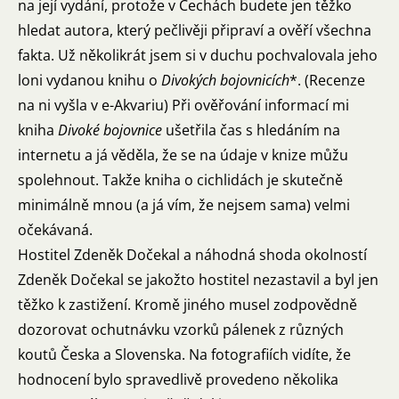
na její vydání, protože v Čechách budete jen těžko
hledat autora, který pečlivěji připraví a ověří všechna
fakta. Už několikrát jsem si v duchu pochvalovala jeho
loni vydanou knihu o
Divokých bojovnicích
*. (Recenze
na ni vyšla v
e-Akvariu
) Při ověřování informací mi
kniha
Divoké bojovnice
ušetřila čas s hledáním na
internetu a já věděla, že se na údaje v knize můžu
spolehnout. Takže kniha o cichlidách je skutečně
minimálně mnou (a já vím, že nejsem sama) velmi
očekávaná.
Hostitel Zdeněk Dočekal a náhodná shoda okolností
Zdeněk Dočekal se jakožto hostitel nezastavil a byl jen
těžko k zastižení. Kromě jiného musel zodpovědně
dozorovat ochutnávku vzorků pálenek z různých
koutů Česka a Slovenska. Na fotografiích vidíte, že
hodnocení bylo spravedlivě provedeno několika