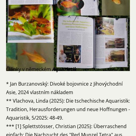
Články v německém
Aquaristik
* Jan Burzanovský: Divoké bojovnice z Jihovýchodní
Asie, 2024 vlastním nákladem
** Vlachova, Linda (2025): Die tschechische Aquaristik:
Tradition, Herausforderungen und neue Hoffnungen -
Aquaristik, 5/2025: 48-49.
*** [1] Splettstösser, Christian (2025): Überraschend
einfach: Die Nachzucht des "Red Munzel Tetra" aus