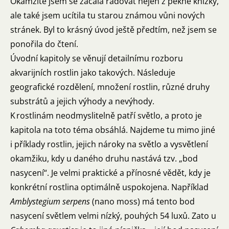
Okamžitě jsem se začala radovat nejen z pěkné knížky,
ale také jsem ucítila tu starou známou vůni nových
stránek. Byl to krásný úvod ještě předtím, než jsem se
ponořila do čtení.
Úvodní kapitoly se věnují detailnímu rozboru
akvarijních rostlin jako takových. Následuje
geografické rozdělení, množení rostlin, různé druhy
substrátů a jejich výhody a nevýhody.
K rostlinám neodmyslitelně patří světlo, a proto je
kapitola na toto téma obsáhlá. Najdeme tu mimo jiné
i příklady rostlin, jejich nároky na světlo a vysvětlení
okamžiku, kdy u daného druhu nastává tzv. „bod
nasycení“. Je velmi praktické a přínosné vědět, kdy je
konkrétní rostlina optimálně uspokojena. Například
Amblystegium serpens
(nano moss) má tento bod
nasycení světlem velmi nízký, pouhých 54 luxů. Zato u