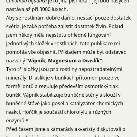
Cabomba aquatica
je to jiná písnička – její bod nasycení
nastává až při 3000 luxech.
Aby se rostlinám dobře dařilo, nestačí pouze dostatek
světla, je také potřeba zajistit dostatek živin. Pokud
jsem někdy měla nejistotu ohledně fungování
jednotlivých složek v rostlinách, tato publikace mi
pomohla vše objasnit. Příkladem může být odstavec
nazvaný "
Vápník, Magnesium a Draslík".
Tyto tři složky jsou pro rostliny nepostradatelnými
minerály. Draslík je v buňkách přítomen pouze ve
formě iontů a reguluje především osmotický tlak
buněk. Vápník stabilizuje buněčné stěny a slouží v
buněčné šťávě jako posel a katalyzátor chemických
reakcí. Hořčík je součástí chlorofylu a různých
enzymů.*
Před časem jsme s kamarády akvaristy diskutovali o