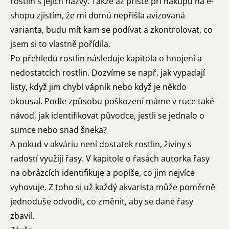
rostlin s jejich názvy. Takže až příště při nákupu na e-
shopu zjistím, že mi domů nepřišla avizovaná
varianta, budu mít kam se podívat a zkontrolovat, co
jsem si to vlastně pořídila.
Po přehledu rostlin následuje kapitola o hnojení a
nedostatcích rostlin. Dozvíme se např. jak vypadají
listy, když jim chybí vápník nebo když je někdo
okousal. Podle způsobu poškození máme v ruce také
návod, jak identifikovat původce, jestli se jednalo o
sumce nebo snad šneka?
A pokud v akváriu není dostatek rostlin, živiny s
radostí využijí řasy. V kapitole o řasách autorka řasy
na obrázcích identifikuje a popíše, co jim nejvíce
vyhovuje. Z toho si už každý akvarista může poměrně
jednoduše odvodit, co změnit, aby se dané řasy
zbavil.