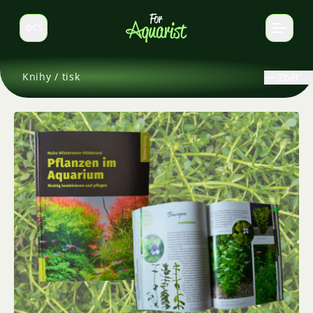
CS
Select language
Knihy / tisk
Zpět