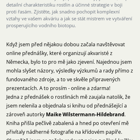
detailní charakteristiku rostlin a účinné strategie v boji
proti řasám. Zjistěte, jak snadno pochopit komplexní
vztahy ve vašem akváriu a jak se stát mistrem ve vytváření
prosperujícího vodního biotopu.
Když jsem před nějakou dobou začala navštěvovat
online přednášky, které organizují akvaristé z
Německa
, bylo to pro mě jako zjevení. Najednou jsem
mohla slyšet názory, výsledky výzkumů a rady přímo z
fundovaného zdroje, a to ve skvěle připravených
prezentacích. A to prosím - online a zdarma!
Jedna z přednášek o rostlinách mě zaujala natolik, že
jsem nelenila a objednala si knihu od přednášející a
zároveň autorky
Maike Wilstermann-Hildebrand
.
Kniha přišla pečlivě zabalená a hned po otevření mě
přivítaly nádherné fotografie na křídovém papíře.