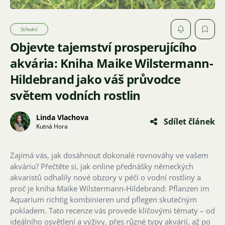
Střední
Objevte tajemství prosperujícího
akvária: Kniha Maike Wilstermann-
Hildebrand jako váš průvodce
světem vodních rostlin
Linda Vlachova
Sdílet článek
Kutná Hora
Zajímá vás, jak dosáhnout dokonalé rovnováhy ve vašem
akváriu? Přečtěte si, jak online přednášky německých
akvaristů odhalily nové obzory v péči o vodní rostliny a
proč je kniha Maike Wilstermann-Hildebrand: Pflanzen im
Aquarium richtig kombinieren und pflegen skutečným
pokladem. Tato recenze vás provede klíčovými tématy – od
ideálního osvětlení a výživy, přes různé typy akvárií, až po