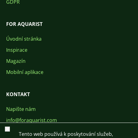
GDPR
FOR AQUARIST
Úvodní stránka
Inspirace
Magazín
Mobilní aplikace
KONTAKT
Napište nám
info@foraquarist.com
Zavřít
+420 603 449 602
Tento web používá k poskytování služeb,