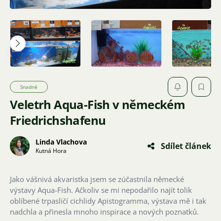
Snadné
Veletrh Aqua-Fish v německém
Friedrichshafenu
Linda Vlachova
Sdílet článek
Kutná Hora
Jako vášnivá akvaristka jsem se zúčastnila německé
výstavy Aqua-Fish. Ačkoliv se mi nepodařilo najít tolik
oblíbené trpasličí cichlidy Apistogramma, výstava mě i tak
nadchla a přinesla mnoho inspirace a nových poznatků.