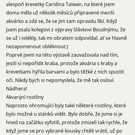
alespoň krevetky
Caridina Taiwan
, na které jsem
doma měla už několik měsíců připravené menší
akvárko a zdá se, že se jim tam opravdu líbí. Když
jsem psala kolegovi z výpravy Slávkovi Boudnýmu, že
se už i svlékly, tak mi obratem odpovídal, ať se hlavně
nezapomenout obléknout:)
Poprvé jsem na této výstavě zauvažovala nad tím,
jestli si nepořídit kraba, protože akvária s kraby a
krevetkami hýřila barvami a bylo těžké z nich spustit
oči. Nikdy bych si nepomyslela, že mě tak osloví.
Nádhera!
Akvarijní rostliny
Naprosto ohromující byly také některé rostliny, které
bylo možné u stánků vidět. Bylo dobře, že jsme si je
hned na začátku vyfotili, protože zmizeli tak rychle, že
když jsme se pro vybrané kousky chtěli vrátit, už po