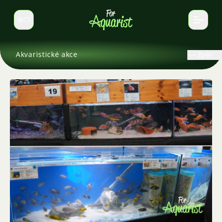
CS
Select language
Akvaristické akce
Zpět