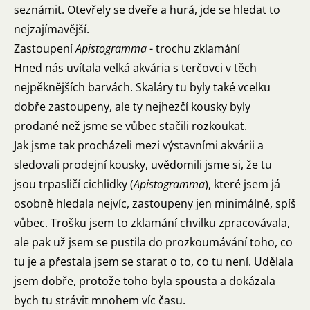
seznámit. Otevřely se dveře a hurá, jde se hledat to
nejzajímavější.
Zastoupení
Apistogramma
- trochu zklamání
Hned nás uvítala velká akvária s terčovci v těch
nejpěknějších barvách. Skaláry tu byly také vcelku
dobře zastoupeny, ale ty nejhezčí kousky byly
prodané než jsme se vůbec stačili rozkoukat.
Jak jsme tak procházeli mezi výstavními akvárii a
sledovali prodejní kousky, uvědomili jsme si, že tu
jsou trpasličí cichlidky (
Apistogramma
), které jsem já
osobně hledala nejvíc, zastoupeny jen minimálně, spíš
vůbec. Trošku jsem to zklamání chvilku zpracovávala,
ale pak už jsem se pustila do prozkoumávání toho, co
tu je a přestala jsem se starat o to, co tu není. Udělala
jsem dobře, protože toho byla spousta a dokázala
bych tu strávit mnohem víc času.