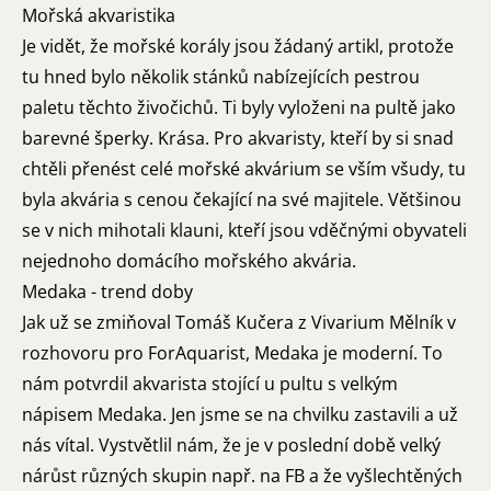
Mořská akvaristika
Je vidět, že mořské korály jsou žádaný artikl, protože
tu hned bylo několik stánků nabízejících pestrou
paletu těchto živočichů. Ti byly vyloženi na pultě jako
barevné šperky. Krása. Pro akvaristy, kteří by si snad
chtěli přenést celé mořské akvárium se vším všudy, tu
byla akvária s cenou čekající na své majitele. Většinou
se v nich mihotali klauni, kteří jsou vděčnými obyvateli
nejednoho domácího mořského akvária.
Medaka - trend doby
Jak už se zmiňoval Tomáš Kučera z Vivarium Mělník v
rozhovoru pro ForAquarist
, Medaka je moderní. To
nám potvrdil akvarista stojící u pultu s velkým
nápisem Medaka. Jen jsme se na chvilku zastavili a už
nás vítal. Vystvětlil nám, že je v poslední době velký
nárůst různých skupin např. na FB a že vyšlechtěných