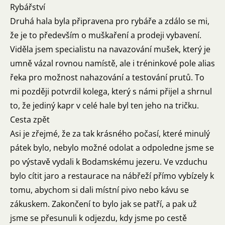
Rybářství
Druhá hala byla připravena pro rybáře a zdálo se mi,
že je to především o muškaření a prodeji vybavení.
Viděla jsem specialistu na navazování mušek, který je
umně vázal rovnou namístě, ale i tréninkové pole alias
řeka pro možnost nahazování a testování prutů. To
mi později potvrdil kolega, který s námi přijel a shrnul
to, že jediný kapr v celé hale byl ten jeho na tričku.
Cesta zpět
Asi je zřejmé, že za tak krásného počasí, které minulý
pátek bylo, nebylo možné odolat a odpoledne jsme se
po výstavě vydali k Bodamskému jezeru. Ve vzduchu
bylo cítit jaro a restaurace na nábřeží přímo vybízely k
tomu, abychom si dali místní pivo nebo kávu se
zákuskem. Zakončení to bylo jak se patří, a pak už
jsme se přesunuli k odjezdu, kdy jsme po cestě