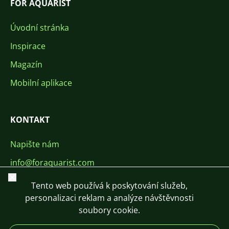
FOR AQUARIST
Úvodní stránka
Inspirace
Magazín
Mobilní aplikace
KONTAKT
Napište nám
info@foraquarist.com
Zavřít
+420 603 449 602
Tento web používá k poskytování služeb,
personalizaci reklam a analýze návštěvnosti
soubory cookie.