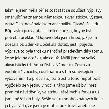
Jakmile jsem měla příležitost stát se součástí výpravy
směřující na známou německou akvaristickou výstavu
Aqua-Fish, neváhala jsem ani chvilku. "Jasně, že jedu!
Připravím proviant a jsem k dispozici, kdyby byl
potřeba překlad." Odpověděla jsem hned, jak jsem
dostala od Zdeňka Dočekala dotaz, jestli pojedu.
Výprava to byla trošku náročná především díky tomu,
že se jelo na otočku, ale co už. Mířili jsme na velký
akvaristický trh Aqua-Fish v Německu. Cesta za
vodními živočichy, rostlinami a s tím souvisejícím
vybavením: To přece stojí za trochu toho nepohodlí!
Vyjíždělo se v jednu v noci a ráno jsme už byli mezi
prvními návštěvníky veletrhu. Ještě rychle fotku a už
jsme běželi do haly. Sešlo se tu mnoho známých lidí a
já byla ráda, že jsem je mohla pozdravit anebo se