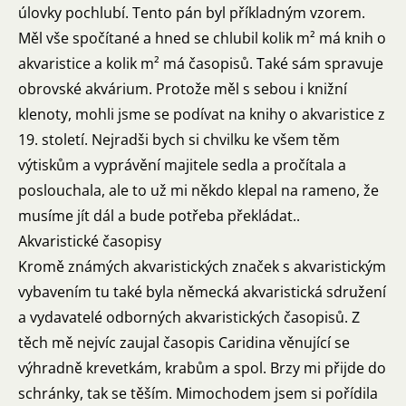
úlovky pochlubí. Tento pán byl příkladným vzorem.
Měl vše spočítané a hned se chlubil kolik m² má knih o
akvaristice a kolik m² má časopisů. Také sám spravuje
obrovské akvárium. Protože měl s sebou i knižní
klenoty, mohli jsme se podívat na knihy o akvaristice z
19. století. Nejradši bych si chvilku ke všem těm
výtiskům a vyprávění majitele sedla a pročítala a
poslouchala, ale to už mi někdo klepal na rameno, že
musíme jít dál a bude potřeba překládat..
Akvaristické časopisy
Kromě známých akvaristických značek s akvaristickým
vybavením tu také byla německá akvaristická sdružení
a vydavatelé odborných akvaristických časopisů. Z
těch mě nejvíc zaujal časopis Caridina věnující se
výhradně krevetkám, krabům a spol. Brzy mi přijde do
schránky, tak se těším. Mimochodem jsem si pořídila