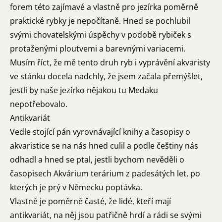
forem této zajímavé a vlastně pro jezírka poměrně
praktické rybky je nepočítaně. Hned se pochlubil
svými chovatelskými úspěchy v podobě rybiček s
protaženými ploutvemi a barevnými variacemi.
Musím říct, že mě tento druh ryb i vyprávění akvaristy
ve stánku docela nadchly, že jsem začala přemýšlet,
jestli by naše jezírko nějakou tu Medaku
nepotřebovalo.
Antikvariát
Vedle stojící pán vyrovnávající knihy a časopisy o
akvaristice se na nás hned culil a podle češtiny nás
odhadl a hned se ptal, jestli bychom nevěděli o
časopisech Akvárium terárium z padesátých let, po
kterých je prý v Německu poptávka.
Vlastně je poměrně časté, že lidé, kteří mají
antikvariát, na něj jsou patřičně hrdí a rádi se svými