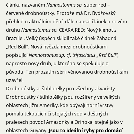
článku nazvaném
Nannostomus sp.
super red –
červené drobnoústky
. Protože má Dr. Bydžovský
přehled o aktuálním dění, dále napsal článek o novém
druhu
Nannostomus sp.
CEARA RED: Nový klenot z
Brazílie
. Velký úspěch sklidil také článek
Záhadná
„Red Bull“: Nová hvězda mezi drobnoústkami
popisující
Nannostomus sp. cf. trifasciatus „Red Bull“,
naprosto nový druh, u kterého se spekuluje o
původu. Ten prozatím sérii věnovanou drobnoústkám
uzavřel.
Drobnoústky a štíhlotělky pro všechny akvaristy
Drobnoústky / štíhlotělky jsou rozšířeny ve velkých
oblastech Jižní Ameriky, kde obývají horní vrstvy
pomalu tekoucích či stojatých vod v deštných
pralesech povodí Amazonky a Orinoka, stejně jako v
oblastech Guyany.
Jsou to ideální ryby pro domácí