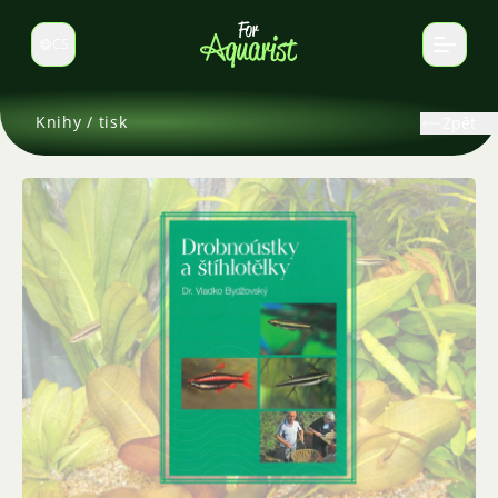
CS
Select language
Knihy / tisk
Zpět