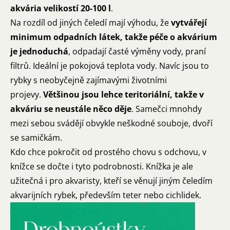
akvária velikostí 20-100 l
.
Na rozdíl od jiných čeledí mají výhodu, že
vytvářejí
minimum odpadních látek, takže péče o akvárium
je jednoduchá
, odpadají časté výměny vody, praní
filtrů. Ideální je pokojová teplota vody. Navíc jsou to
rybky s neobyčejně zajímavými životními
projevy.
Většinou jsou lehce teritoriální, takže v
akváriu se neustále něco děje
. Samečci mnohdy
mezi sebou svádějí obvykle neškodné souboje, dvoří
se samičkám.
Kdo chce pokročit od prostého chovu s odchovu, v
knížce se dočte i tyto podrobnosti. Knížka je ale
užitečná i pro akvaristy, kteří se věnují jiným čeledím
akvarijních rybek, především teter nebo cichlidek.