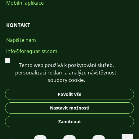
Mobilní aplikace
KONTAKT
Napište nám
info@foraquarist.com
Zavřít
+420 603 449 602
Tento web používá k poskytování služeb,
personalizaci reklam a analýze návštěvnosti
soubory cookie.
Povolit vše
CS
SK
EN
PL
DE
Nastavit možnosti
© 2026 For Aquarist
Zamítnout