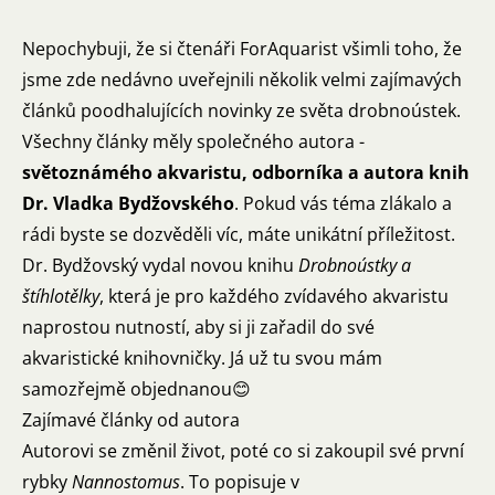
Nepochybuji, že si čtenáři ForAquarist všimli toho, že
jsme zde nedávno uveřejnili několik velmi zajímavých
článků poodhalujících novinky ze světa drobnoústek.
Všechny články měly společného autora -
světoznámého akvaristu, odborníka a autora knih
Dr. Vladka Bydžovského
. Pokud vás téma zlákalo a
rádi byste se dozvěděli víc, máte unikátní příležitost.
Dr. Bydžovský vydal novou knihu
Drobnoústky a
štíhlotělky
, která je pro každého zvídavého akvaristu
naprostou nutností, aby si ji zařadil do své
akvaristické knihovničky. Já už tu svou mám
samozřejmě objednanou😊
Zajímavé články od autora
Autorovi se změnil život, poté co si zakoupil své první
rybky
Nannostomus
. To popisuje v