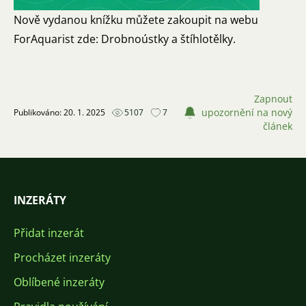
Nově vydanou knížku můžete zakoupit na webu
ForAquarist
zde: Drobnoústky a štíhlotělky
.
Zapnout
upozornění na nový
Publikováno: 20. 1. 2025
5107
7
článek
INZERÁTY
Přidat inzerát
Procházet inzeráty
Oblíbené inzeráty