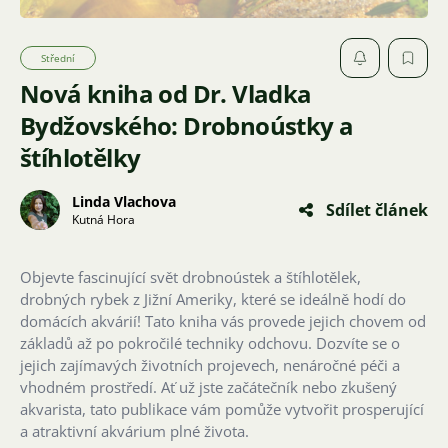
Střední
Nová kniha od Dr. Vladka
Bydžovského: Drobnoústky a
štíhlotělky
Linda Vlachova
Sdílet článek
Kutná Hora
Objevte fascinující svět drobnoústek a štíhlotělek,
drobných rybek z Jižní Ameriky, které se ideálně hodí do
domácích akvárií! Tato kniha vás provede jejich chovem od
základů až po pokročilé techniky odchovu. Dozvíte se o
jejich zajímavých životních projevech, nenáročné péči a
vhodném prostředí. Ať už jste začátečník nebo zkušený
akvarista, tato publikace vám pomůže vytvořit prosperující
a atraktivní akvárium plné života.