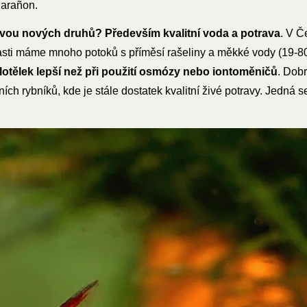
Marañon.
dvou nových druhů? Především kvalitní voda a potrava
. V Č
lasti máme mnoho potoků s příměsí rašeliny a měkké vody (19-80
lotělek lepší než při použití osmózy nebo iontoměničů
. Dobr
 rybníků, kde je stále dostatek kvalitní živé potravy. Jedná se 