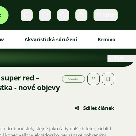
t
Přihlásit
Soukromé zprávy
Košík
ew
Akvaristická sdružení
Krmivo
Zpět
super red –
Střední
tka - nové objevy
Sdílet článek
h drobnoústek, stejně jako řady dalších teter, cichlid
nil konec války v ekvádorsko-peruánské pohraniční