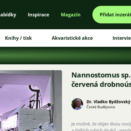
abídky
Inspirace
Magazín
Přidat inzerá
Knihy / tisk
Akvaristické akce
Intervi
Nannostomus sp. 
červená drobnoús
Dr. Vladko Bydžovský
České Budějovice
Je možné, že objev dvou novýc
a dalších rybích druhů, umož