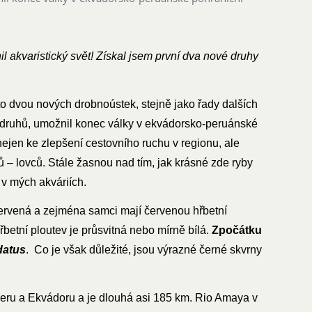
l akvaristický svět! Získal jsem první dva nové druhy
o dvou nových drobnoústek, stejně jako řady dalších
ích druhů, umožnil konec války v ekvádorsko-peruánské
nejen ke zlepšení cestovního ruchu v regionu, ale
ů – lovců. Stále žasnou nad tím, jak krásné zde ryby
u v mých akváriích.
 červená a zejména samci mají červenou hřbetní
betní ploutev je průsvitná nebo mírně bílá.
Zpočátku
datus
. Co je však důležité, jsou výrazné černé skvrny
Peru a Ekvádoru a je dlouhá asi 185 km. Rio Amaya v