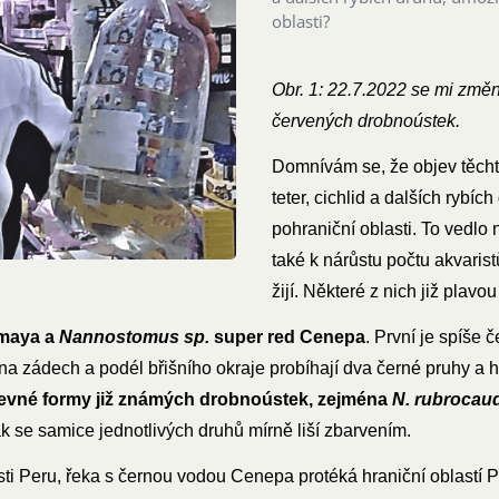
oblasti?
Obr. 1: 22.7.2022 se mi změni
červených drobnoústek.
Domnívám se, že objev těcht
teter, cichlid a dalších ryb
pohraniční oblasti. To vedlo 
také k nárůstu počtu akvarist
žijí. Některé z nich již plavo
Amaya a
Nannostomus sp.
super red Cenepa
. První je spíše
a zádech a podél břišního okraje probíhají dva černé pruhy a hř
revné formy již známých drobnoústek, zejména
N. rubrocau
ak se samice jednotlivých druhů mírně liší zbarvením.
ti Peru, řeka s černou vodou Cenepa protéká hraniční oblastí 