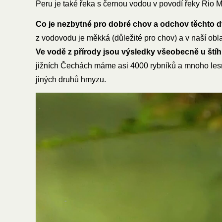
Peru je také řeka s černou vodou v povodí řeky Rio 
Co je nezbytné pro dobré chov a odchov těchto 
z vodovodu je měkká (důležité pro chov) a v naší ob
Ve vodě z přírody jsou výsledky všeobecně u štíh
jižních Čechách máme asi 4000 rybníků a mnoho lesních
jiných druhů hmyzu.