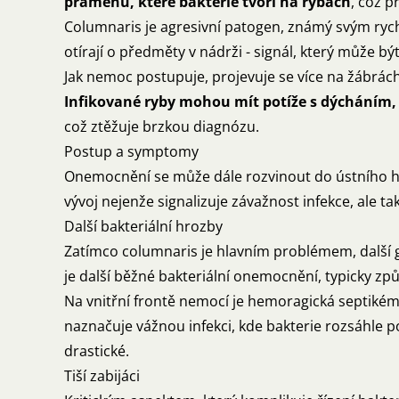
pramenů, které bakterie tvoří na rybách
, což p
Columnaris je agresivní patogen, známý svým rych
otírají o předměty v nádrži - signál, který může b
Jak nemoc postupuje, projevuje se více na žábrách
Infikované ryby mohou mít potíže s dýcháním, 
což ztěžuje brzkou diagnózu.
Postup a symptomy
Onemocnění se může dále rozvinout do ústního hn
vývoj nejenže signalizuje závažnost infekce, ale t
Další bakteriální hrozby
Zatímco columnaris je hlavním problémem, další g
je další běžné bakteriální onemocnění, typicky způ
Na vnitřní frontě nemocí je hemoragická septikém
naznačuje vážnou infekci, kde bakterie rozsáhle p
drastické.
Tiší zabijáci