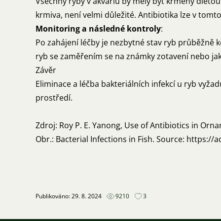
Všechny ryby v akváriu by měly být krmeny dietou
krmiva, není velmi důležité. Antibiotika lze v to
Monitoring a následné kontroly
:
Po zahájení léčby je nezbytné stav ryb průběžně
ryb se zaměřením se na známky zotavení nebo jak
Závěr
Eliminace a léčba bakteriálních infekcí u ryb vyža
prostředí.
Zdroj: Roy P. E. Yanong, Use of Antibiotics in Or
Obr.: Bacterial Infections in Fish. Source: https:
Publikováno: 29. 8. 2024
9210
3