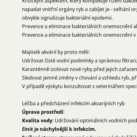
Kritickým aspektem, který komplikuje řízení bakte
napadat vnitřní orgány ryb a zabíjet je - selhání 
obvykle signalizuje bakteriální epidemii.
Prevence a eliminace bakteriálních onemocnění ak
Prevence a eliminace bakteriálních onemocnění v 
Majitelé akvárií by proto měli:
Udržovat čisté vodní podmínky a správnou filtraci
Karanténně izolovat nové ryby před jejich zařazení
Sledovat jemné změny v chování a vzhledu ryb, při
V případě výskytu konzultovat s veterinářem speci
Léčba a předcházení infekcím akvarijních ryb
Úprava prostředí
:
Kvalita vody
: Udržování optimálních vodních podm
činit je náchylnější k infekcím.