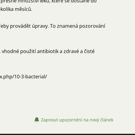
 přesné množství léku, které se dostane do
ěkolika měsíců.
otřeby provádět úpravy. To znamená pozorování
 vhodné použití antibiotik a zdravé a čisté
x.php/10-3-bacterial/
Zapnout upozornění na nový článek