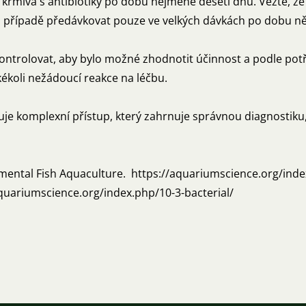
 krmiva s antibiotiky po dobu nejméně deseti dnů. Vězte, že
mto případě předávkovat pouze ve velkých dávkách po dobu n
 kontrolovat, aby bylo možné zhodnotit účinnost a podle p
ékoli nežádoucí reakce na léčbu.
duje komplexní přístup, který zahrnuje správnou diagnostiku,
namental Fish Aquaculture. https://aquariumscience.org/inde
//aquariumscience.org/index.php/10-3-bacterial/