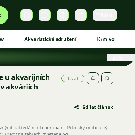
t
Přihlásit
Soukromé zprávy
Košík
ew
Akvaristická sdružení
Krmivo
Zpět
e u akvarijních
Střední
 v akváriích
Sdílet článek
znými bakteriálními chorobami. Příznaky mohou být:
y, vředy na žábrách, zvětšené oči.