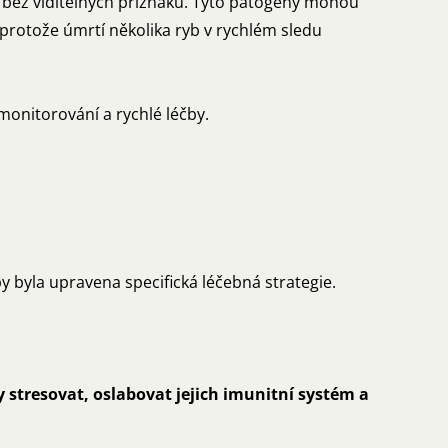
et bez viditelných příznaků. Tyto patogeny mohou
 protože úmrtí několika ryb v rychlém sledu
monitorování a rychlé léčby.
y byla upravena specifická léčebná strategie.
 stresovat, oslabovat jejich imunitní systém a