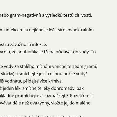
ebo gram-negativní) a výsledků testů citlivosti.
i infekcemi a nejlépe je léčit širokospektrálním
sti a závažnosti infekce.
vrdí!), že antibiotika je třeba přidávat do vody. To
orké vody za stálého míchání vmíchejte sedm gramů
ločky) a smíchejte je s trochou horké vody/
iš vodnatá, přidejte více krmiva.
než jeden lék, smíchejte léky dohromady, pak
kladně promíchejte a rozmačkejte. Rozetřete ji
ovávat déle než dva týdny, vložte jej do malého