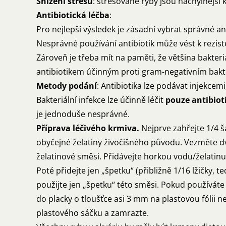
Snížení stresu
: stresované ryby jsou náchylnější k
Antibiotická léčba
:
Pro nejlepší výsledek je zásadní vybrat správné ant
Nesprávné používání antibiotik může vést k rezist
Zároveň je třeba mít na paměti, že většina bakter
antibiotikem účinným proti gram-negativním bakt
Metody podání
: Antibiotika lze podávat injekcem
Bakteriální infekce lze účinně léčit
pouze antibiot
je jednoduše nesprávné.
Příprava léčivého krmiva.
Nejprve zahřejte 1/4 š
obyčejné želatiny živočišného původu. Vezměte dv
želatinové směsi. Přidávejte horkou vodu/želatinu
Poté přidejte jen „špetku“ (přibližně 1/16 lžičky,
použijte jen „špetku“ této směsi. Pokud používát
do placky o tloušťce asi 3 mm na plastovou fólii n
plastového sáčku a zamrazte.