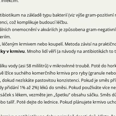
 infekcím.
ibiotikum na základě typu bakterií (viz výše gram-pozitivní n
enci, což komplikuje budoucí léčbu.
iálních onemocnění v akváriích je způsobena gram-negativním
eriím.
i, léčeným krmivem nebo koupelí. Metoda závisí na praktično
iky v krmivu
. Mnoho lidí věří (a návody na antibiotikách to t
álku vody (asi 58 mililitrů) v mikrovlnné troubě. Poté do h
ě lžíce suchého komerčního krmiva pro ryby (granule nebo v
, dokud nezískáte pastovitou konzistenci. Pokud je směs příl
 tedy přidání 1% až 2%) léků do směsi. Pokud používáte více 
e sáček s lékem, vezměte jen „špetku“ obsahu sáčku. Směs dů
ebo talíř. Poté dejte do lednice. Pokud plánujete krmivo uch