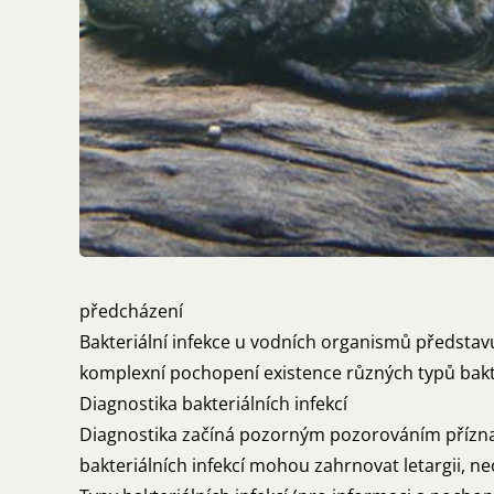
předcházení
Bakteriální infekce u vodních organismů představu
komplexní pochopení existence různých typů bakte
Diagnostika bakteriálních infekcí
Diagnostika začíná pozorným pozorováním příznaků
bakteriálních infekcí mohou zahrnovat letargii, neo