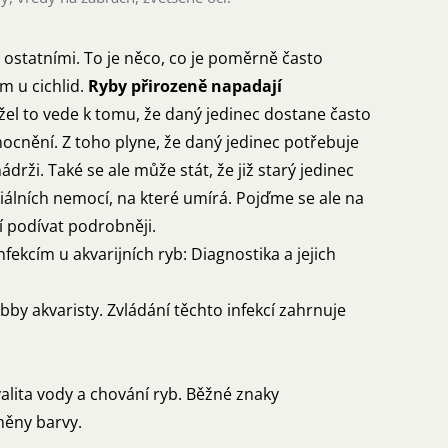
 ostatními. To je něco, co je poměrně často
 u cichlid.
Ryby přirozeně napadají
žel to vede k tomu, že daný jedinec dostane často
mocnění. Z toho plyne, že daný jedinec potřebuje
drži. Také se ale může stát, že již starý jedinec
iálních nemocí, na které umírá. Pojďme se ale na
 podívat podrobněji.
ekcím u akvarijních ryb: Diagnostika a jejich
by akvaristy. Zvládání těchto infekcí zahrnuje
lita vody a chování ryb. Běžné znaky
změny barvy.