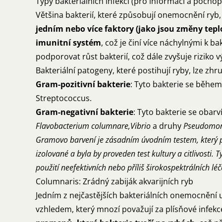
Typy bakteriálních infekcí (pro informaci a pocho
Většina bakterií, které způsobují onemocnění ryb
jedním nebo více faktory (jako jsou změny tep
imunitní systém
, což je činí více náchylnými k b
podporovat růst bakterií, což dále zvyšuje riziko 
Bakteriální patogeny, které postihují ryby, lze zhr
Gram-pozitivní bakterie
: Tyto bakterie se během
Streptococcus.
Gram-negativní bakterie
: Tyto bakterie se obar
Flavobacterium columnare,Vibrio
a druhy
Pseudomon
Gramovo barvení je zásadním úvodním testem, který pom
izolované a byla by proveden test kultury a citlivosti. 
použití neefektivních nebo příliš širokospektrálních lé
Columnaris: Zrádný zabiják akvarijních ryb
Jedním z nejčastějších bakteriálních onemocnění
vzhledem, který mnozí považují za plísňové infekce