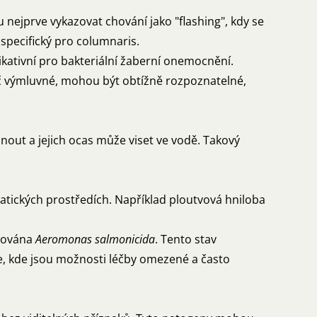
ejprve vykazovat chování jako "flashing", kdy se
 specifický pro columnaris.
ikativní pro bakteriální žaberní onemocnění.
č výmluvné, mohou být obtížně rozpoznatelné,
ut a jejich ocas může viset ve vodě. Takový
atických prostředích. Například ploutvová hniloba
isována
Aeromonas salmonicida
. Tento stav
ce, kde jsou možnosti léčby omezené a často