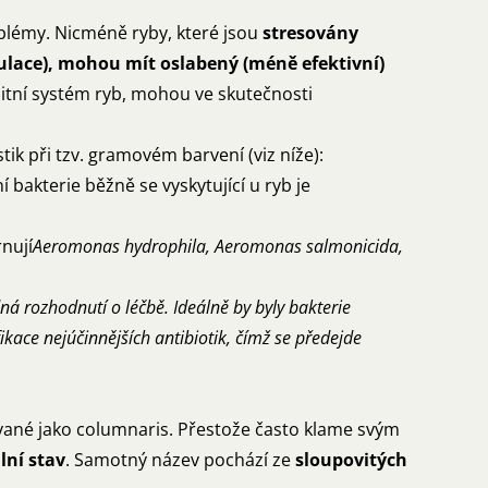
oblémy. Nicméně ryby, které jsou
stresovány
ulace), mohou mít oslabený (méně efektivní)
unitní systém ryb, mohou ve skutečnosti
stik při tzv. gramovém barvení (viz níže):
bakterie běžně se vyskytující u ryb je
rnují
Aeromonas hydrophila, Aeromonas salmonicida,
á rozhodnutí o léčbě. Ideálně by byly bakterie
fikace nejúčinnějších antibiotik, čímž se předejde
vané jako columnaris. Přestože často klame svým
lní stav
. Samotný název pochází ze
sloupovitých