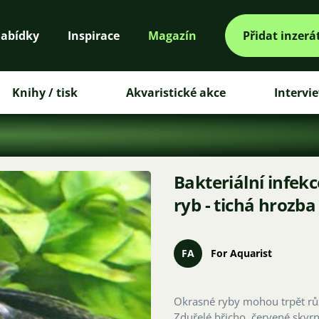
abídky
Inspirace
Magazín
Přidat inzerá
Knihy / tisk
Akvaristické akce
Intervi
Bakteriální infekc
ryb - tichá hrozba
FA
For Aquarist
Okrasné ryby mohou trpět rů
Zduřelé břicho, červené skvrn