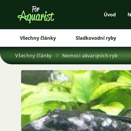
Úvod
N
Všechny články
Sladkovodní ryby
Všechny články
Nemoci akvarijních ryb