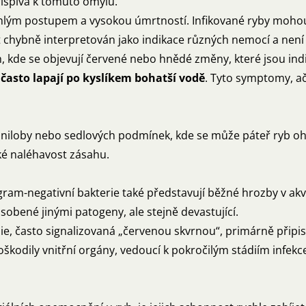
řispívá k tomuto omylu.
lým postupem a vysokou úmrtností. Infikované ryby mohou n
ýt chybně interpretován jako indikace různých nemocí a není
, kde se objevují červené nebo hnědé změny, které jsou ind
často lapají po kyslíkem bohatší vodě
. Tyto symptomy, a
iloby nebo sedlových podmínek, kde se může páteř ryb ohno
aké naléhavost zásahu.
ram-negativní bakterie také představují běžné hrozby v akv
sobené jinými patogeny, ale stejně devastující.
ie, často signalizovaná „červenou skvrnou“, primárně přip
oškodily vnitřní orgány, vedoucí k pokročilým stádiím infek