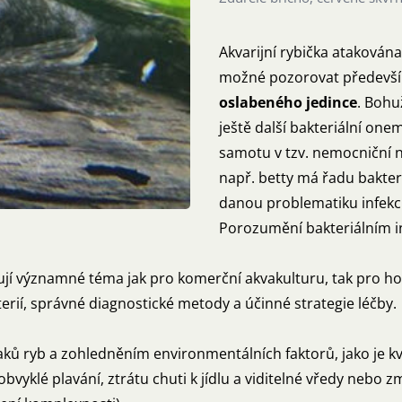
Akvarijní rybička atakována
možné pozorovat především
oslabeného jedince
. Bohu
ještě další bakteriální one
samotu v tzv. nemocniční ná
např. betty má řadu bakter
danou problematiku infekcí
Porozumění bakteriálním inf
jí významné téma jak pro komerční akvakulturu, tak pro hob
rií, správné diagnostické metody a účinné strategie léčby.
 ryb a zohledněním environmentálních faktorů, jako je kva
bvyklé plavání, ztrátu chuti k jídlu a viditelné vředy nebo 