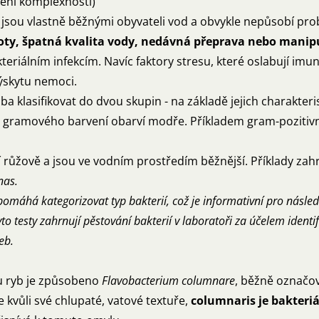
pení komplexnosti)
, jsou vlastně běžnými obyvateli vod a obvykle nepůsobí pr
loty, špatná kvalita vody, nedávná přeprava nebo manip
akteriálním infekcím. Navíc faktory stresu, které oslabují im
výskytu nemoci.
uba klasifikovat do dvou skupin - na základě jejich charakteri
 gramového barvení obarví modře. Příkladem gram-pozitivní 
ví růžově a jsou ve vodním prostředím běžnější. Příklady zah
as.
áhá kategorizovat typ bakterií, což je informativní pro následn
Tyto testy zahrnují pěstování bakterií v laboratoři za účelem identi
čeb.
 u ryb je způsobeno
Flavobacterium columnare
, běžně označo
 kvůli své chlupaté, vatové textuře,
columnaris je bakteriá