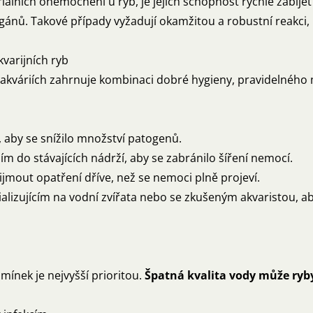
riálních onemocnění u ryb, je jejich schopnost rychle zabíj
orgánů. Takové případy vyžadují okamžitou a robustní reakci,
varijních ryb
akváriích zahrnuje kombinaci dobré hygieny, pravidelného 
, aby se snížilo množství patogenů.
m do stávajících nádrží, aby se zabránilo šíření nemocí.
jmout opatření dříve, než se nemoci plně projeví.
alizujícím na vodní zvířata nebo se zkušeným akvaristou, ab
ínek je nejvyšší prioritou.
Špatná kvalita vody může ryby