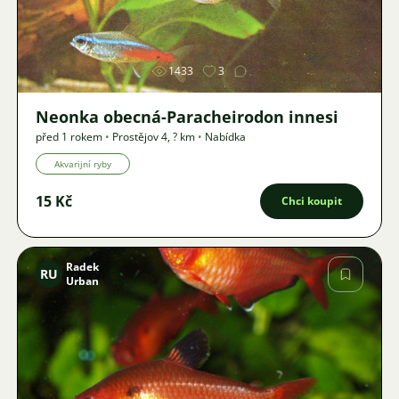
Obrázek
1433
3
Neonka obecná-Paracheirodon innesi
před 1 rokem
•
Prostějov 4
,
? km
•
Nabídka
Akvarijní ryby
15 Kč
Chci koupit
Radek
RU
Urban
Obrázek