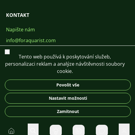
KONTAKT
Napište nám
info@foraquarist.com
+420 603 449 602
Zavřít
Tento web používá k poskytování služeb,
personalizaci reklam a analýze návštěvnosti soubory
cookie.
Povolit vše
CS
SK
EN
PL
DE
Nastavit možnosti
© 2026 For Aquarist
Zamítnout
Domů
Hledat
Soukromé zpr
Uživa