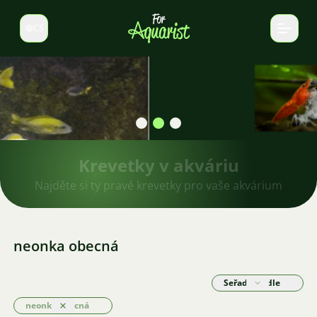
CS
Select language
Krevetky v akváriu
Najděte si ty pravé krevetky pro vaše akvárium
neonka obecná
Seřadit podle
neonka obecná
Odstranit