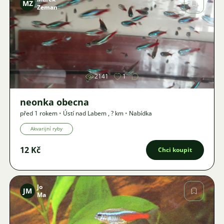
MZ
Zeman
Obrázek
2141
1
neonka obecna
před 1 rokem
•
Ústí nad Labem
,
? km
•
Nabídka
Akvarijní ryby
12 Kč
Chci koupit
Jo
JM
Ma