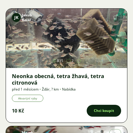
Jakub
JK
Kolář
Obrázek
835
2
Neonka obecná, tetra žhavá, tetra
citronová
před 1 měsícem
•
Žďár
,
? km
•
Nabídka
Akvarijní ryby
10 Kč
Chci koupit
Marek