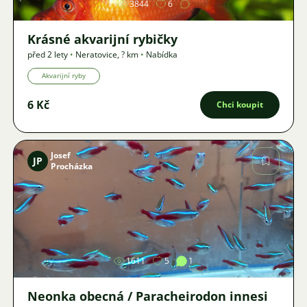
3844
6
Krásné akvarijní rybičky
před 2 lety
•
Neratovice
,
? km
•
Nabídka
Akvarijní ryby
6 Kč
Chci koupit
Josef
JP
Procházka
Obrázek
1611
5
1
Neonka obecná / Paracheirodon innesi