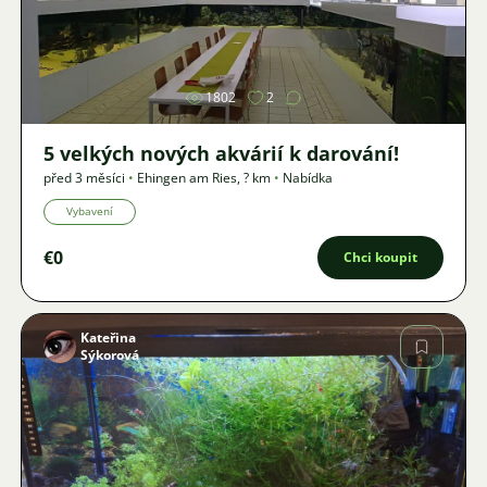
Obrázek
1802
2
5 velkých nových akvárií k darování!
před 3 měsíci
•
Ehingen am Ries
,
? km
•
Nabídka
Vybavení
€0
Chci koupit
Kateřina
Sýkorová
Obrázek