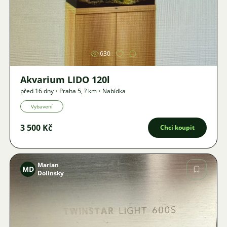
Obrázek
630
Akvarium LIDO 120l
před 16 dny
•
Praha 5
,
? km
•
Nabídka
Vybavení
3 500 Kč
Chci koupit
Marian
MD
Dolinsky
Obrázek