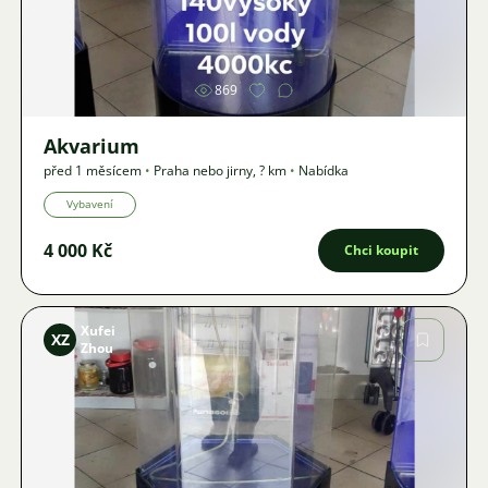
Obrázek
869
Akvarium
před 1 měsícem
•
Praha nebo jirny
,
? km
•
Nabídka
Vybavení
4 000 Kč
Chci koupit
Xufei
XZ
Zhou
Obrázek