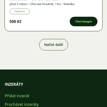
před 3 měsíci
•
Uherské Hradiště
,
? km
•
Nabídka
Vybavení
500 Kč
Chci koupit
Načíst další
INZERÁTY
Přidat inzerát
Procházet inzeráty