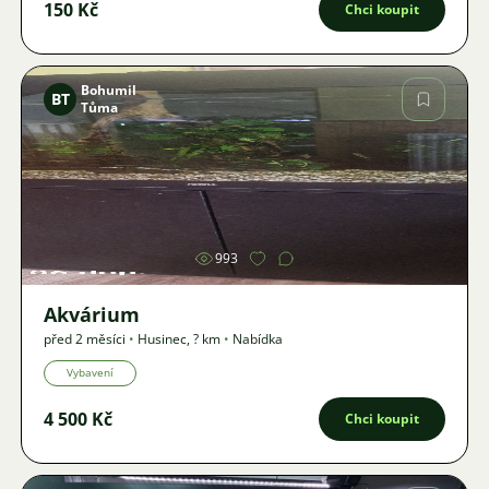
150 Kč
Chci koupit
Bohumil
BT
Tůma
Obrázek
993
Akvárium
před 2 měsíci
•
Husinec
,
? km
•
Nabídka
Vybavení
4 500 Kč
Chci koupit