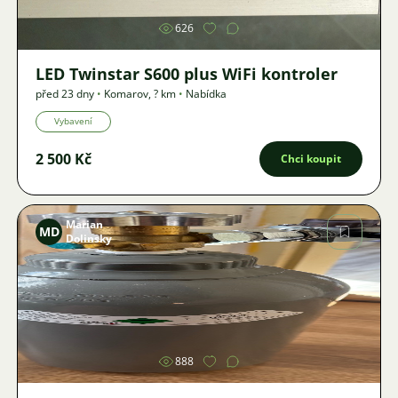
626
LED Twinstar S600 plus WiFi kontroler
před 23 dny
•
Komarov
,
? km
•
Nabídka
Vybavení
2 500 Kč
Chci koupit
Marian
MD
Dolinsky
Obrázek
888