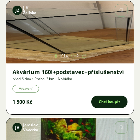
Jiří
JŽ
Želísko
Obrázek
1014
2
Akvárium 160l+podstavec+příslušenství
před 6 dny
•
Praha
,
? km
•
Nabídka
Vybavení
1 500 Kč
Chci koupit
Jaroslav
JV
Vaverka