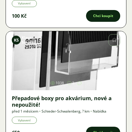
Vybavení
100 Kč
Chci koupit
Klaus
KS
Schmitz
Obrázek
1038
2
Přepadové boxy pro akvárium, nové a
nepoužité!
před 1 měsícem
•
Schieder-Schwalenberg
,
? km
•
Nabídka
Vybavení