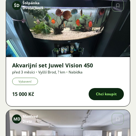
Štěpánka
ŠD
Dvořáčková
Obrázek
1378
Akvarijní set Juwel Vision 450
před 3 měsíci
•
Vyšší Brod
,
? km
•
Nabídka
Vybavení
15 000 Kč
Chci koupit
Manfred
MD
Dietz