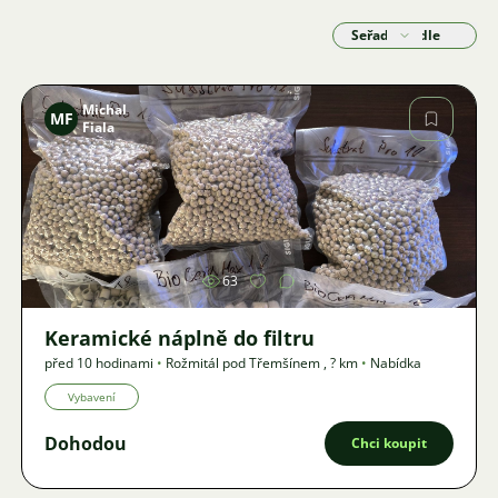
Seřadit podle
Michal
MF
Fiala
Obrázek
63
Keramické náplně do filtru
před 10 hodinami
•
Rožmitál pod Třemšínem
,
? km
•
Nabídka
Vybavení
Dohodou
Chci koupit