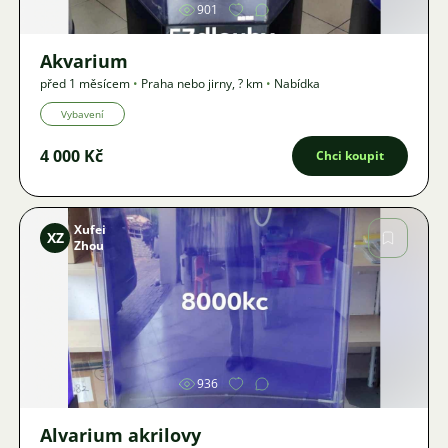
901
Akvarium
před 1 měsícem
•
Praha nebo jirny
,
? km
•
Nabídka
Vybavení
4 000 Kč
Chci koupit
Xufei
XZ
Zhou
Obrázek
936
Alvarium akrilovy