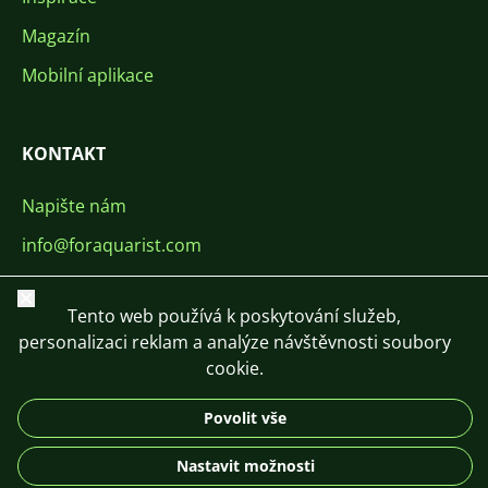
Magazín
Mobilní aplikace
KONTAKT
Napište nám
info@foraquarist.com
+420 603 449 602
Zavřít
Tento web používá k poskytování služeb,
personalizaci reklam a analýze návštěvnosti soubory
cookie.
Povolit vše
CS
SK
EN
PL
DE
© 2026 For Aquarist
Nastavit možnosti