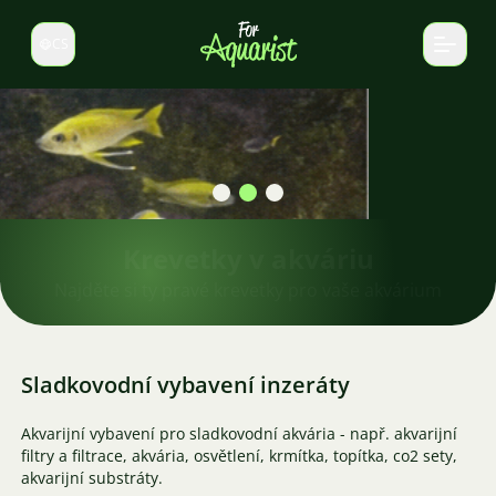
CS
Select language
Krevetky v akváriu
Najděte si ty pravé krevetky pro vaše akvárium
Sladkovodní vybavení inzeráty
Akvarijní vybavení pro sladkovodní akvária - např. akvarijní
filtry a filtrace, akvária, osvětlení, krmítka, topítka, co2 sety,
akvarijní substráty.