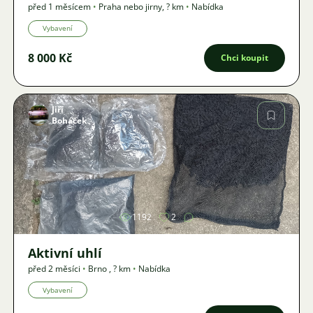
před 1 měsícem
•
Praha nebo jirny
,
? km
•
Nabídka
Vybavení
8 000 Kč
Chci koupit
Jiří
Boháček
Obrázek
1192
2
Aktivní uhlí
před 2 měsíci
•
Brno
,
? km
•
Nabídka
Vybavení