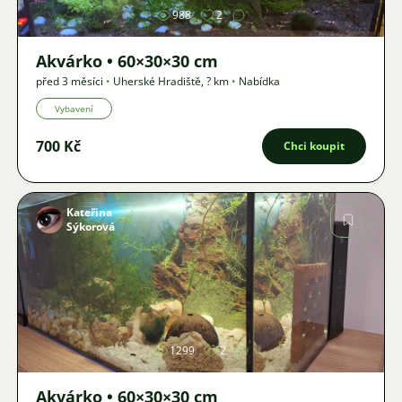
988
2
Akvárko • 60×30×30 cm
před 3 měsíci
•
Uherské Hradiště
,
? km
•
Nabídka
Vybavení
700 Kč
Chci koupit
Kateřina
Sýkorová
Obrázek
1299
2
Akvárko • 60×30×30 cm