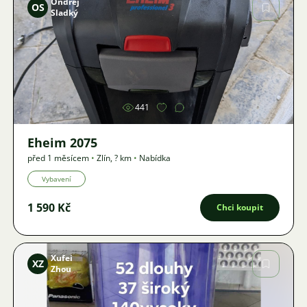
Ondřej
OS
Sladký
Obrázek
441
Eheim 2075
před 1 měsícem
•
Zlín
,
? km
•
Nabídka
Vybavení
1 590 Kč
Chci koupit
Xufei
XZ
Zhou