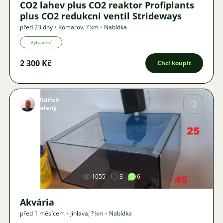
CO2 lahev plus CO2 reaktor Profiplants
plus CO2 redukcni ventil Strideways
před 23 dny
•
Komarov
,
? km
•
Nabídka
Vybavení
2 300 Kč
Chci koupit
Oldřich
Zelený
Obrázek
1055
3
6
Akvária
před 1 měsícem
•
Jihlava
,
? km
•
Nabídka