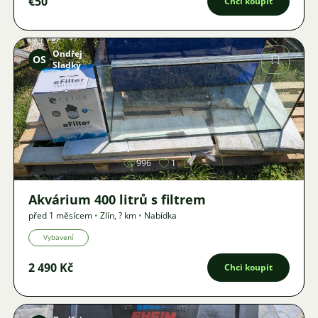
€50
Chci koupit
Ondřej
OS
Sladký
Obrázek
996
1
Akvárium 400 litrů s filtrem
před 1 měsícem
•
Zlín
,
? km
•
Nabídka
Vybavení
2 490 Kč
Chci koupit