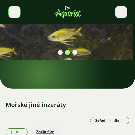
CS
Select language
Krevetky v akváriu
Najděte si ty pravé krevetky pro vaše akvárium
Mořské jiné inzeráty
Seřadit podle
Jiné
Zrušit filtr
Odstranit