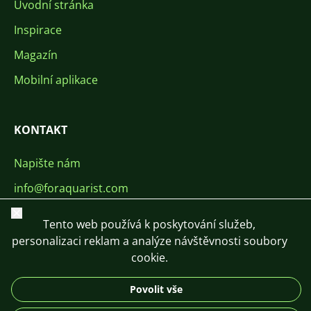
Úvodní stránka
Inspirace
Magazín
Mobilní aplikace
KONTAKT
Napište nám
info@foraquarist.com
+420 603 449 602
Zavřít
Tento web používá k poskytování služeb,
personalizaci reklam a analýze návštěvnosti soubory
cookie.
Povolit vše
CS
SK
EN
PL
DE