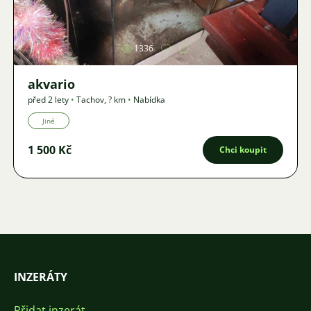
Obrázek
1336
akvario
před 2 lety
•
Tachov
,
? km
•
Nabídka
Jiné
1 500 Kč
Chci koupit
INZERÁTY
Přidat inzerát