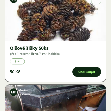
Křivánková
Obrázek
2386
2
Olšové šišky 50ks
před 1 rokem
•
Brno
,
? km
•
Nabídka
Jiné
50 Kč
Chci koupit
Martin
MP
perkaus