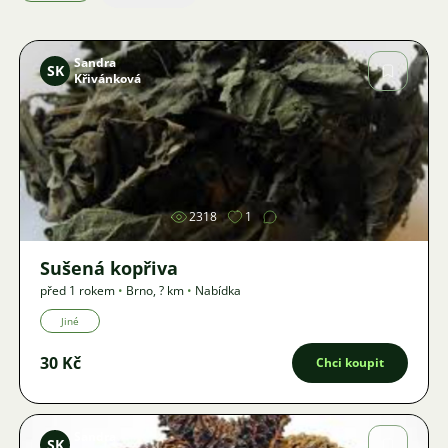
Sandra
SK
Křivánková
Obrázek
2318
1
Sušená kopřiva
před 1 rokem
•
Brno
,
? km
•
Nabídka
Jiné
30 Kč
Chci koupit
Sandra
SK