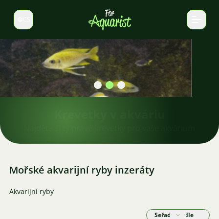
CS
Select language
Krevetky v akváriu
Najděte si ty pravé krevetky pro vaše akvárium
Mořské akvarijní ryby inzeráty
Akvarijní ryby
Seřadit podle