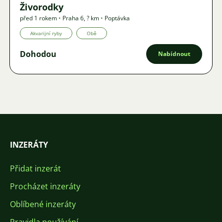
Živorodky
před 1 rokem
•
Praha 6
,
? km
•
Poptávka
Akvarijní ryby
Obě
Dohodou
Nabídnout
INZERÁTY
Přidat inzerát
Procházet inzeráty
Oblíbené inzeráty