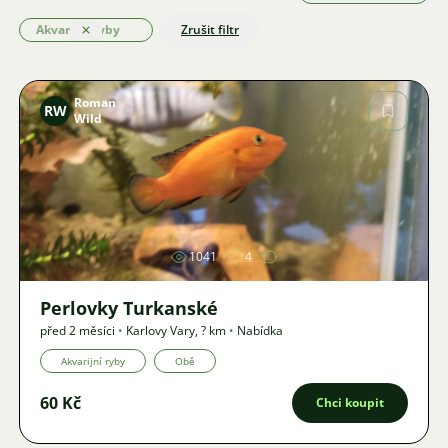
Akvarijní ryby
Zrušit filtr
Odstranit
Roman
RW
Wild
Obrázek
1041
4
Perlovky Turkanské
před 2 měsíci
•
Karlovy Vary
,
? km
•
Nabídka
Akvarijní ryby
Obě
60 Kč
Chci koupit