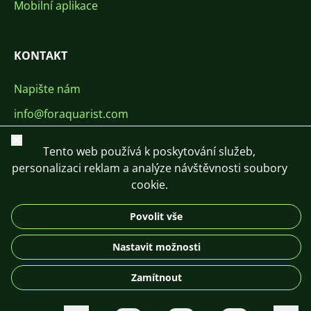
Mobilní aplikace
KONTAKT
Napište nám
info@foraquarist.com
+420 603 449 602
Zavřít
Tento web používá k poskytování služeb,
personalizaci reklam a analýze návštěvnosti soubory
cookie.
Povolit vše
CS
SK
EN
PL
DE
Nastavit možnosti
© 2026 For Aquarist
Zamítnout