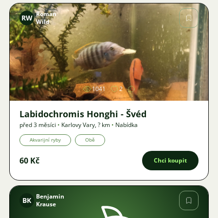
Roman
RW
Wild
Obrázek
1041
2
Labidochromis Honghi - Švéd
před 3 měsíci
•
Karlovy Vary
,
? km
•
Nabídka
Akvarijní ryby
Obě
60 Kč
Chci koupit
Benjamin
BK
Krause