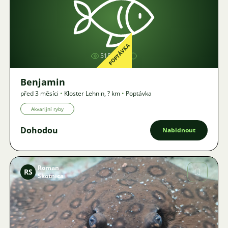
Obrázek
POPTÁVKA
515
Benjamin
před 3 měsíci
•
Kloster Lehnin
,
? km
•
Poptávka
Akvarijní ryby
Dohodou
Nabídnout
Roman
RS
Skotnica
Obrázek