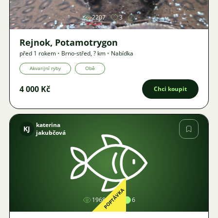
2207
3
Rejnok, Potamotrygon
před 1 rokem
•
Brno-střed
,
? km
•
Nabídka
Akvarijní ryby
Obě
4 000 Kč
Chci koupit
katerina
KJ
jakubčová
Obrázek
POPTÁVKA
1968
6