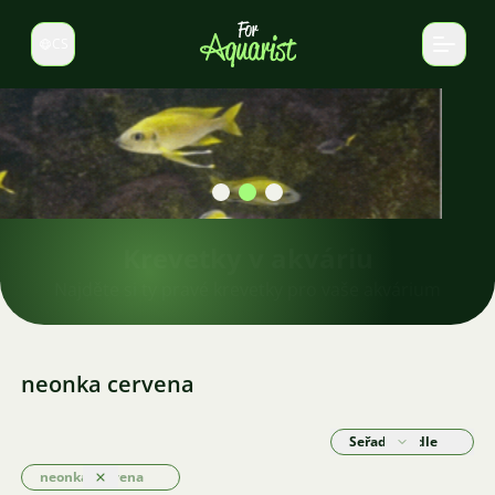
CS
Select language
Krevetky v akváriu
Najděte si ty pravé krevetky pro vaše akvárium
neonka cervena
Seřadit podle
neonka cervena
Odstranit