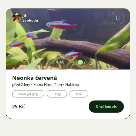
Jiří
Svoboda
Obrázek
4188
1
2
Neonka červená
před 2 lety
•
Kutná Hora
,
? km
•
Nabídka
Akvarijní ryby
Tetry
Obě
25 Kč
Chci koupit