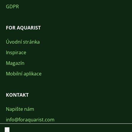
GDPR
FOR AQUARIST
Úvodní stránka
Inspirace
Magazín
Mobilní aplikace
KONTAKT
Napište nám
info@foraquarist.com
+420 603 449 602
Zavřít