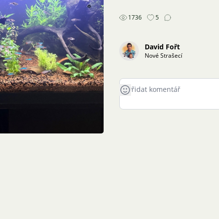
1736
5
David Fořt
Nové Strašecí