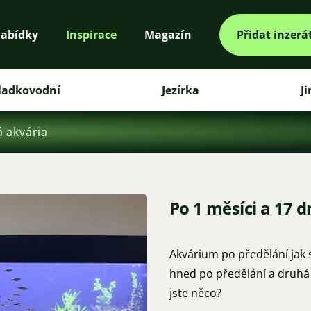
abídky
Inspirace
Magazín
Přidat inzerá
ladkovodní
Jezírka
J
á akvária
Po 1 měsíci a 17 d
Akvárium po předělání jak 
hned po předělání a druhá p
jste něco?