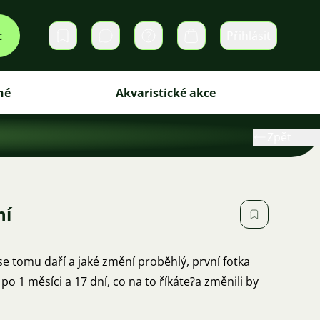
t
Přihlásit
Soukromé zprávy
Košík
iné
Akvaristické akce
Zpět
ní
se tomu daří a jaké změní proběhlý, první fotka
o 1 měsíci a 17 dní, co na to říkáte?a změnili by