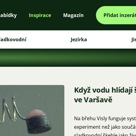
abídky
Inspirace
Magazín
Přidat inzerá
ladkovodní
Jezírka
J
Když vodu hlídají
ve Varšavě
Na břehu Visly funguje syst
experiment než jako součás
sladkovodní škeble jako ži