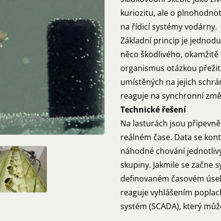
kuriozitu, ale o plnohodn
na řídicí systémy vodárny.
Základní princip je jednoduc
něco škodlivého, okamžitě z
organismus otázkou přežit
umístěných na jejich schrá
reaguje na synchronní změ
Technické řešení
Na lasturách jsou připevně
reálném čase. Data se konti
náhodné chování jednotlivý
skupiny. Jakmile se začne s
definovaném časovém úseku
reaguje vyhlášením poplach
systém (SCADA), který můž