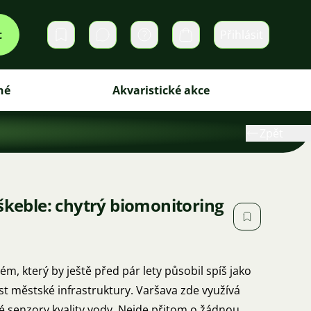
t
Přihlásit
Soukromé zprávy
Košík
iné
Akvaristické akce
Zpět
 škeble: chytrý biomonitoring
ém, který by ještě před pár lety působil spíš jako
t městské infrastruktury. Varšava zde využívá
vé senzory kvality vody. Nejde přitom o žádnou