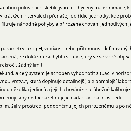
 Na obou polovinách škeble jsou přichyceny malé snímače, k
 krátkých intervalech přenášejí do řídicí jednotky, kde probí
iltruje náhodné pohyby a přirozené chování jednotlivých j
í parametry jako pH, vodivost nebo přítomnost definovaných 
namená, že dokážou zachytit i situace, kdy se ve vodě objev
ekročit žádný limit.
kund, a celý systém je schopen vyhodnotit situaci v horizo
vnou vrstvu“, která doplňuje detailnější, ale pomalejší labor
pinou několika jedinců a jejich chování se průběžně kalibruj
obměňují, aby nedocházelo k jejich adaptaci na prostředí.
keblím, žijí v prostředí podobnému jejich přirozenému a po ně