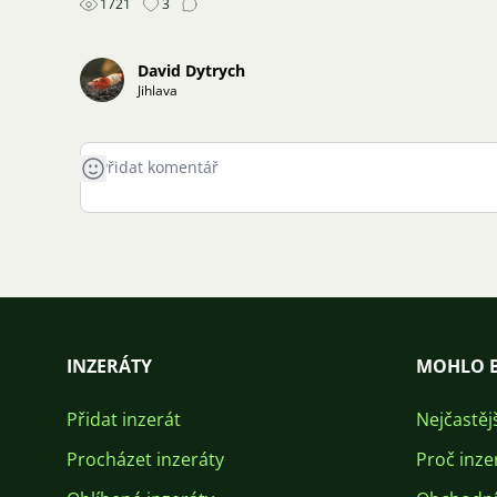
1721
3
David Dytrych
Jihlava
INZERÁTY
MOHLO B
Přidat inzerát
Nejčastěj
Procházet inzeráty
Proč inze