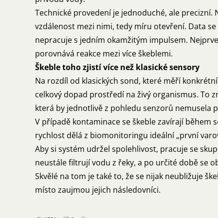
Technické provedení je jednoduché, ale precizní.
vzdálenost mezi nimi, tedy míru otevření. Data se v
nepracuje s jedním okamžitým impulsem. Nejprve f
porovnává reakce mezi více škeblemi.
Škeble toho zjistí více než klasické sensory
Na rozdíl od klasických sond, které měří konkrétn
celkový dopad prostředí na živý organismus. To z
která by jednotlivě z pohledu senzorů nemusela př
V případě kontaminace se škeble zavírají během se
rychlost dělá z biomonitoringu ideální „první varo
Aby si systém udržel spolehlivost, pracuje se sku
neustále filtrují vodu z řeky, a po určité době se 
Skvělé na tom je také to, že se nijak neubližuje š
místo zaujmou jejich následovníci.