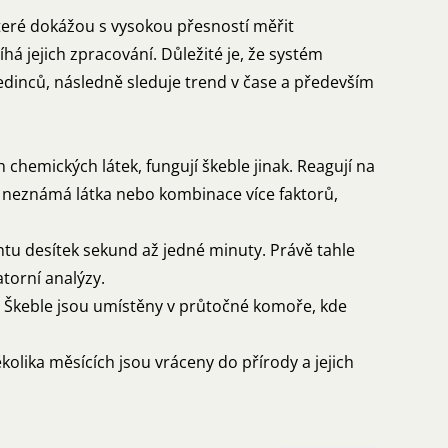
teré dokážou s vysokou přesností měřit
há jejich zpracování. Důležité je, že systém
edinců, následně sleduje trend v čase a především
chemických látek, fungují škeble jinak. Reagují na
í neznámá látka nebo kombinace více faktorů,
ntu desítek sekund až jedné minuty. Právě tahle
atorní analýzy.
e. Škeble jsou umístěny v průtočné komoře, kde
kolika měsících jsou vráceny do přírody a jejich