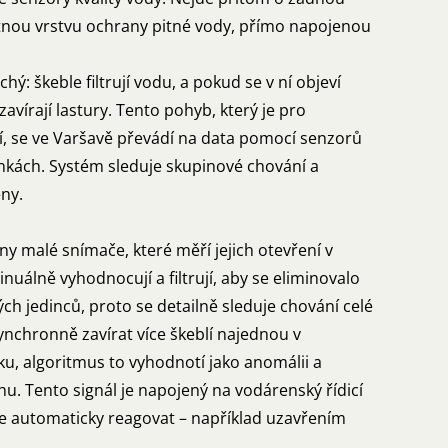
otnou vrstvu ochrany pitné vody, přímo napojenou
hý: škeble filtrují vodu, a pokud se v ní objeví
avírají lastury. Tento pohyb, který je pro
í, se ve Varšavě převádí na data pomocí senzorů
nkách. Systém sleduje skupinové chování a
ny.
ny malé snímače, které měří jejich otevření v
nuálně vyhodnocují a filtrují, aby se eliminovalo
ch jedinců, proto se detailně sleduje chování celé
ynchronně zavírat více škeblí najednou v
, algoritmus to vyhodnotí jako anomálii a
u. Tento signál je napojený na vodárenský řídicí
e automaticky reagovat – například uzavřením