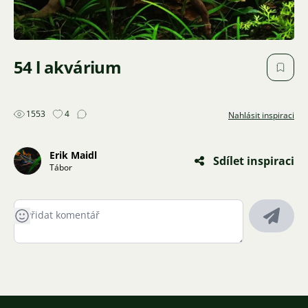
54 l akvárium
1553
4
Nahlásit inspiraci
Erik Maidl
Sdílet inspiraci
Tábor