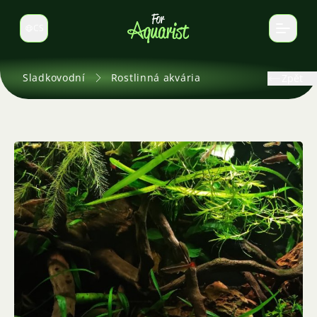
CS
Select language
Sladkovodní
Rostlinná akvária
Zpět