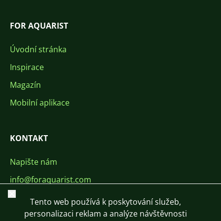
FOR AQUARIST
Úvodní stránka
Inspirace
Magazín
Mobilní aplikace
KONTAKT
Napište nám
info@foraquarist.com
Zavřít
+420 603 449 602
Tento web používá k poskytování služeb,
personalizaci reklam a analýze návštěvnosti