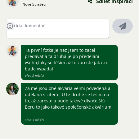
Sdílet inspiraci
Nové Strašecí
Ta první fotka je nez jsem to zacel
předávat a ta druhá je po předělání
všeho,taky se těším až to zaroste jak r.o.
bude vypadat
před 3 měsíci
Za mě jsou obě akvária velmi povedená a
udělaná s citem . U té druhé se těším na
to, až zaroste a bude takové divočejší:)
Beru to jako takové společenské akvárium.
před 3 měsíci