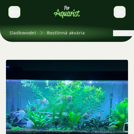
CS
Select language
Sladkovodní
Rostlinná akvária
Zpět