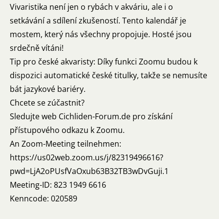
Vivaristika není jen o rybách v akváriu, ale i o
setkávání a sdílení zkušeností. Tento kalendář je
mostem, který nás všechny propojuje. Hosté jsou
srdečně vítáni!
Tip pro české akvaristy: Díky funkci Zoomu budou k
dispozici automatické české titulky, takže se nemusíte
bát jazykové bariéry.
Chcete se zúčastnit?
Sledujte web Cichliden-Forum.de pro získání
přístupového odkazu k Zoomu.
An Zoom-Meeting teilnehmen:
https://us02web.zoom.us/j/82319496616?
pwd=LjA2oPUsfVaOxub63B32TB3wDvGuji.1
Meeting-ID: 823 1949 6616
Kenncode: 020589