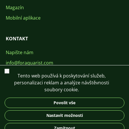
Magazín
Mobilní aplikace
KONTAKT
Napište nám
info@foraquarist.com
Zavřít
+420 603 449 602
Tento web používá k poskytování služeb,
personalizaci reklam a analýze návštěvnosti
soubory cookie.
Povolit vše
CS
SK
EN
PL
DE
Nastavit možnosti
© 2026 For Aquarist
Zamítnout