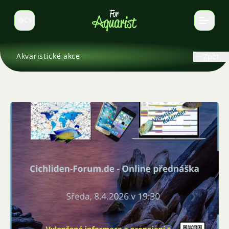
CS
Select language
Akvaristické akce
Zpět