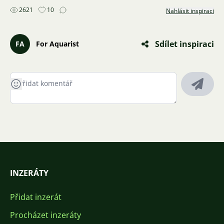
2621
10
Nahlásit inspiraci
Sdílet inspiraci
FA
For Aquarist
INZERÁTY
Přidat inzerát
Procházet inzeráty