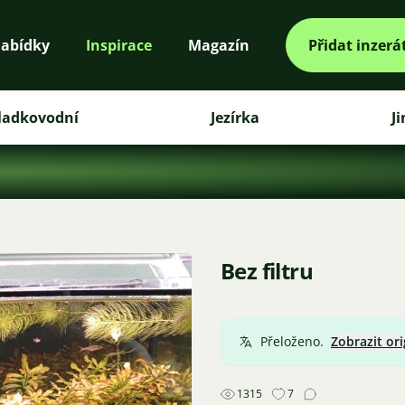
abídky
Inspirace
Magazín
Přidat inzerá
ladkovodní
Jezírka
J
Bez filtru
Přeloženo.
Zobrazit ori
1315
7