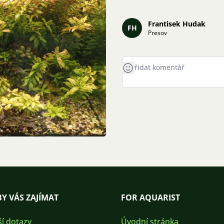
Frantisek Hudak
FH
Presov
Y VÁS ZAJÍMAT
FOR AQUARIST
ší dotazy
Úvodní stránka