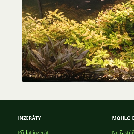
INZERÁTY
MOHLO B
Přidat inzerát
Nejčastěj