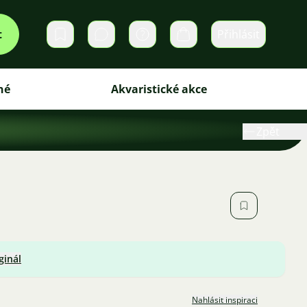
t
Přihlásit
Soukromé zprávy
Košík
iné
Akvaristické akce
Zpět
ginál
Nahlásit inspiraci