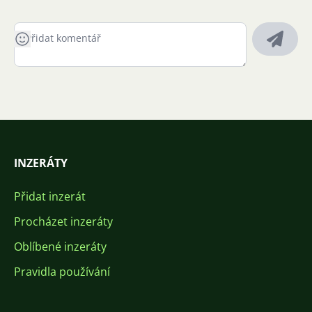
INZERÁTY
Přidat inzerát
Procházet inzeráty
Oblíbené inzeráty
Pravidla používání