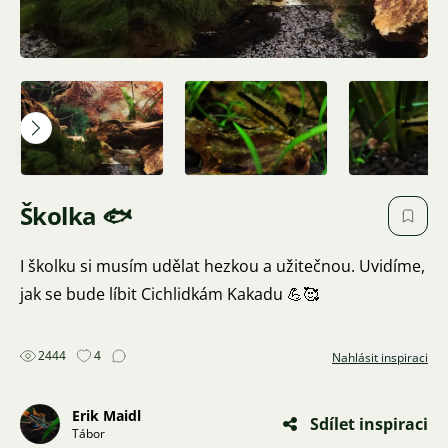
Školka 🐟
I školku si musím udělat hezkou a užitečnou. Uvidíme,
jak se bude líbit Cichlidkám Kakadu 💪🥰
2444
4
Nahlásit inspiraci
Erik Maidl
Sdílet inspiraci
Tábor