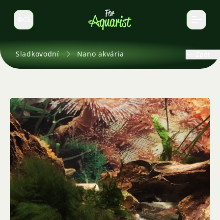
CS
Select language
Sladkovodní
Nano akvária
Zpět